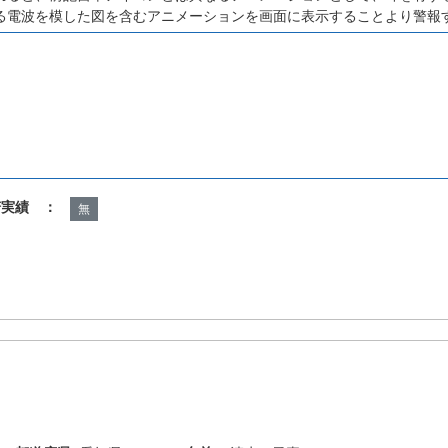
る電波を模した図を含むアニメーションを画面に表示することより警報
諾実績 ：
無