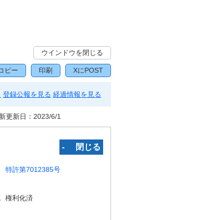
ウインドウを閉じる
コピー
印刷
XにPOST
る
登録公報を見る
経過情報を見る
新更新日：
2023/6/1
‐ 閉じる
特許第7012385号
況
権利化済