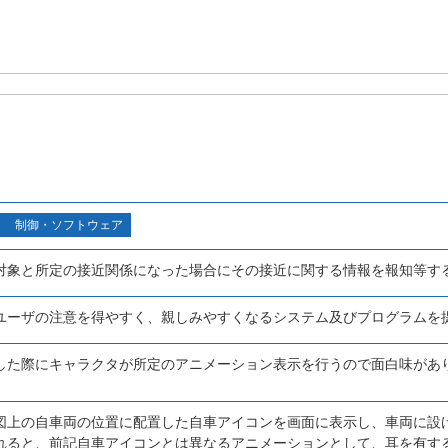
制御・ソフトウェア
対象と所定の接近関係になった場合にその接近に関する情報を報知等す
ユーザの注意を得やすく、親しみやすくなるシステム及びプログラムを
した際にキャラクタが所定のアニメーション表示を行うので面白味があ
。
図上の自車両の位置に配置した自車アイコンを画面に表示し、車両に設
れると、前記自車アイコンとは異なるアニメーションとして、耳を有す