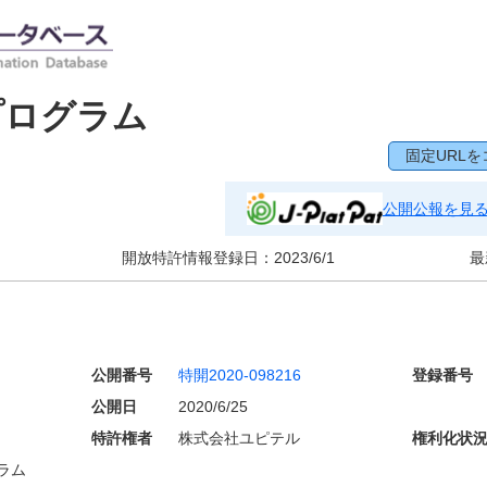
プログラム
固定URLを
公開公報を見
開放特許情報登録日：
2023/6/1
最
公開番号
特開2020-098216
登録番号
公開日
2020/6/25
特許権者
株式会社ユピテル
権利化状
ラム