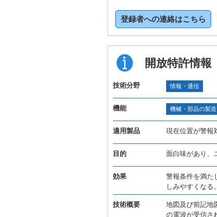
登録者への連絡はこちら
開放特許情報
技術分野
情報・通信
機能
機械・部品の製造
適用製品
現在位置が警報
目的
面白味があり、
効果
警報条件を満た
しみやすくなる
技術概要
地図及び前記地
の電波が受信さ