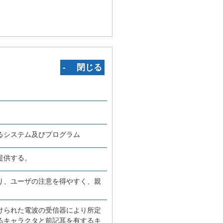
‐ 閉じる
るシステム及びプログラム
提供する。
り、ユーザの注意を得やすく、親
けられた電波の受信器により所定
るキャラクタと前記耳を有するキ