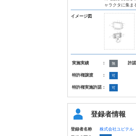
ャラクタに集ま
イメージ図
実施実績 ：
許
無
特許権譲渡 ：
可
特許権実施許諾：
可
登録者情報
登録者名称
株式会社ユピテル