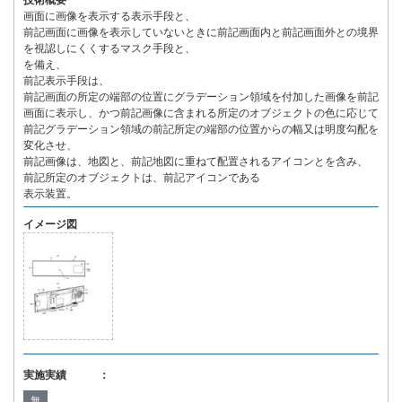
技術概要
画面に画像を表示する表示手段と、
前記画面に画像を表示していないときに前記画面内と前記画面外との境界
を視認しにくくするマスク手段と、
を備え、
前記表示手段は、
前記画面の所定の端部の位置にグラデーション領域を付加した画像を前記
画面に表示し、かつ前記画像に含まれる所定のオブジェクトの色に応じて
前記グラデーション領域の前記所定の端部の位置からの幅又は明度勾配を
変化させ、
前記画像は、地図と、前記地図に重ねて配置されるアイコンとを含み、
前記所定のオブジェクトは、前記アイコンである
表示装置。
イメージ図
実施実績 ：
無