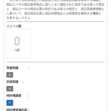
ールにおける目標地点との高度差に関する高度差情報を取得する機能と、
前記ユーザが前記基準地点に居たときに測定された気圧である第１の気圧
と、前記ユーザの現在位置の気圧である第２の気圧と、前記高度差情報と
に基づいて、前記現在位置と前記目標地点との高度差を報知する機能と
を有するシステム。
イメージ図
実施実績 ：
無
許諾実績 ：
無
特許権譲渡 ：
可
特許権実施許諾：