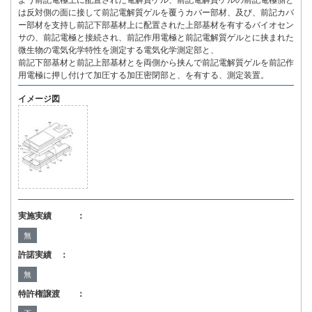
よう前記電極上に配置された電解質ゲル、前記電解質ゲルの前記電極側と
は反対側の面に接して前記電解質ゲルを覆うカバー部材、及び、前記カバ
ー部材を支持し前記下部基材上に配置された上部基材を有するバイオセン
サの、前記電極と接続され、前記作用電極と前記電解質ゲルとに挟まれた
微生物の電気化学特性を測定する電気化学測定部と、
前記下部基材と前記上部基材とを両側から挟んで前記電解質ゲルを前記作
用電極に押し付けて加圧する加圧密閉部と、を有する、測定装置。
イメージ図
実施実績 ：
無
許諾実績 ：
無
特許権譲渡 ：