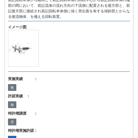
前記回転本体から離間して前記回転本体の回転中心から前記回転本体の端
部の間において、前記流体の流れ方向の下流側に配置される後方部と、前
記後方部に接続され前記回転本体側に傾く突出面を有する傾斜部とからな
る後流物体、を備える回転装置。
イメージ図
実施実績 ：
無
許諾実績 ：
無
特許権譲渡 ：
否
特許権実施許諾：