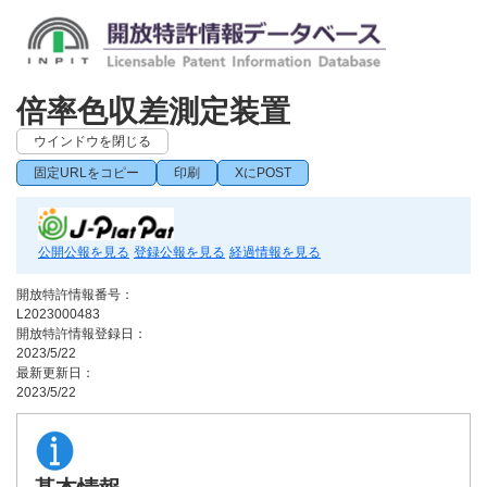
倍率色収差測定装置
ウインドウを閉じる
固定URLをコピー
印刷
XにPOST
公開公報を見る
登録公報を見る
経過情報を見る
開放特許情報番号：
L2023000483
開放特許情報登録日：
2023/5/22
最新更新日：
2023/5/22