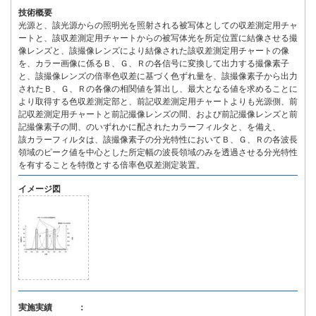
技術概要
光源と、該光源からの照明光を照射される被写体としての収差測定用チャ
ートと、該収差測定用チャートからの被写体光を所定位置に結像させる撮
像レンズと、該撮像レンズにより結像された該収差測定用チャートの像
を、カラー画像に係るＢ、Ｇ、Ｒの各信号に変換して出力する撮像素子
と、該撮像レンズの倍率色収差に基づく色ずれ量を、該撮像素子から出力
されたＢ、Ｇ、Ｒの各像の相関値を算出し、最大となる値を求めることに
より取得する色収差測定部と、前記収差測定用チャートよりも光源側、前
記収差測定用チャートと前記撮像レンズの間、および前記撮像レンズと前
記撮像素子の間、のいずれかに配されたカラーフィルタと、を備え、
該カラーフィルタは、該撮像素子の分光特性においてＢ、Ｇ、Ｒの各波長
領域のピーク値を中心とした所定幅の波長領域のみを透過させる分光特性
を有することを特徴とする倍率色収差測定装置。
イメージ図
実施実績 ：