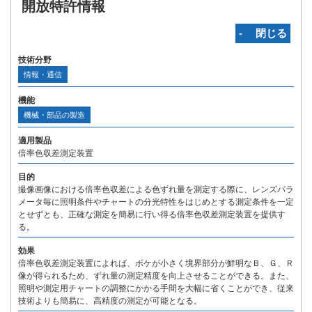
開放特許情報
‐ 閉じる
技術分野
情報・通信
機能
機械・部品の製造
適用製品
倍率色収差測定装置
目的
撮像画像における倍率色収差による色ずれ量を測定する際に、レンズパラ
メータ毎に照明条件やチャートの分光特性をはじめとする測定条件を一定
とせずとも、正確な測定を簡易に行い得る倍率色収差測定装置を提供す
る。
効果
倍率色収差測定装置によれば、ボケが小さく境界部分が鮮明なＢ、Ｇ、Ｒ
像が得られるため、ずれ量の測定精度を向上させることができる。また、
照明や測定用チャートの調整にかかる手間を大幅に省くことができ、従来
技術よりも簡易に、高精度の測定が可能となる。