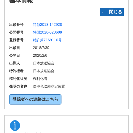
基本情報
‐ 閉じる
出願番号
特願2018-142928
公開番号
特開2020-020609
登録番号
特許第7169110号
出願日
2018/7/30
公開日
2020/2/6
出願人
日本放送協会
特許権者
日本放送協会
権利化状況
権利化済
発明の名称
倍率色収差測定装置
登録者への連絡はこちら