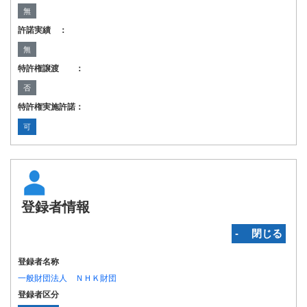
無
許諾実績 ：
無
特許権譲渡 ：
否
特許権実施許諾：
可
登録者情報
‐ 閉じる
登録者名称
一般財団法人 ＮＨＫ財団
登録者区分