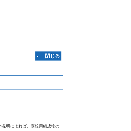
‐ 閉じる
本発明によれば、塞栓用組成物の