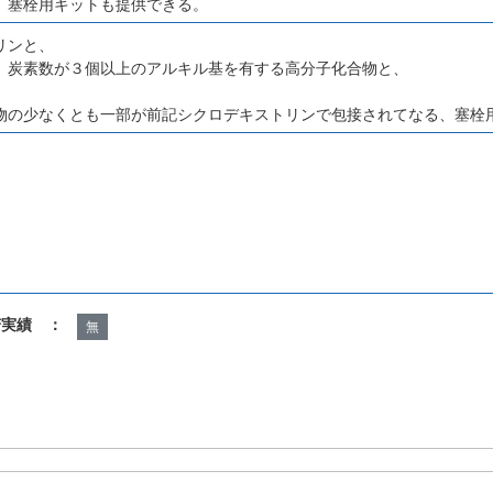
、塞栓用キットも提供できる。
リンと、
、炭素数が３個以上のアルキル基を有する高分子化合物と、
物の少なくとも一部が前記シクロデキストリンで包接されてなる、塞栓
諾実績 ：
無