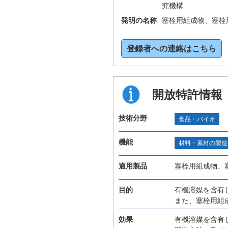
究機構
発明の名称
塞栓用組成物、塞栓
登録者への連絡はこちら
開放特許情報
技術分野
食品・バイオ
機能
材料・素材の製造
適用製品
塞栓用組成物、
目的
有機溶媒を含有
また、塞栓用組
効果
有機溶媒を含有