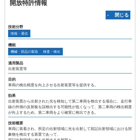
開放特許情報
‐ 閉じる
技術分野
情報・通信
機能
機械・部品の製造
検査・検出
適用製品
出射装置等
目的
車両の検出精度を向上させる出射装置等を提供する。
効果
出射装置から出射された光を検知して第二車両を検出する場合に、走行車
線の外側の反射板を誤検出する可能性が低くなって、第二車両の検出精度
が向上するため、第二車両をより確実に検出できる。
技術概要
車両に装着され、所定の出射領域に光を出射して前記出射領域における対
象物を検出する装置であって、