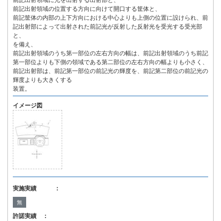
前記出射領域に光を出射する出射部と、
前記出射領域の位置する方向に向けて開口する筐体と、
前記筐体の内部の上下方向における中心よりも上側の位置に設けられ、前
記出射部によって出射された前記光が反射した反射光を受光する受光部
と、
を備え、
前記出射領域のうち第一部位の左右方向の幅は、前記出射領域のうち前記
第一部位よりも下側の領域である第二部位の左右方向の幅よりも小さく、
前記出射部は、前記第一部位の前記光の輝度を、前記第二部位の前記光の
輝度よりも大きくする
装置。
イメージ図
実施実績 ：
無
許諾実績 ：