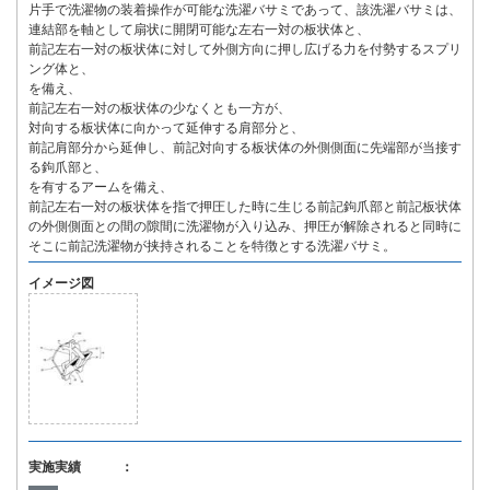
片手で洗濯物の装着操作が可能な洗濯バサミであって、該洗濯バサミは、
連結部を軸として扇状に開閉可能な左右一対の板状体と、
前記左右一対の板状体に対して外側方向に押し広げる力を付勢するスプリ
ング体と、
を備え、
前記左右一対の板状体の少なくとも一方が、
対向する板状体に向かって延伸する肩部分と、
前記肩部分から延伸し、前記対向する板状体の外側側面に先端部が当接す
る鉤爪部と、
を有するアームを備え、
前記左右一対の板状体を指で押圧した時に生じる前記鉤爪部と前記板状体
の外側側面との間の隙間に洗濯物が入り込み、押圧が解除されると同時に
そこに前記洗濯物が挟持されることを特徴とする洗濯バサミ。
イメージ図
実施実績 ：