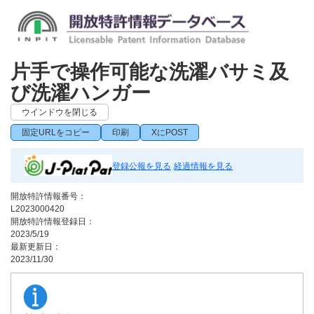
片手で操作可能な洗濯バサミ及
び洗濯ハンガー
ウインドウを閉じる
固定URLをコピー
印刷
XにPOST
登録公報を見る
経過情報を見る
開放特許情報番号：
L2023000420
開放特許情報登録日：
2023/5/19
最新更新日：
2023/11/30