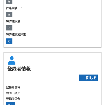
無
許諾実績 ：
無
特許権譲渡 ：
否
特許権実施許諾：
可
登録者情報
‐ 閉じる
登録者名称
棚岡 誠介
登録者区分