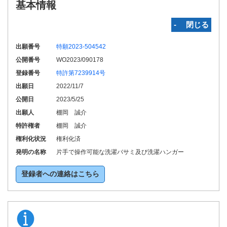
基本情報
‐ 閉じる
出願番号
特願2023-504542
公開番号
WO2023/090178
登録番号
特許第7239914号
出願日
2022/11/7
公開日
2023/5/25
出願人
棚岡 誠介
特許権者
棚岡 誠介
権利化状況
権利化済
発明の名称
片手で操作可能な洗濯バサミ及び洗濯ハンガー
登録者への連絡はこちら