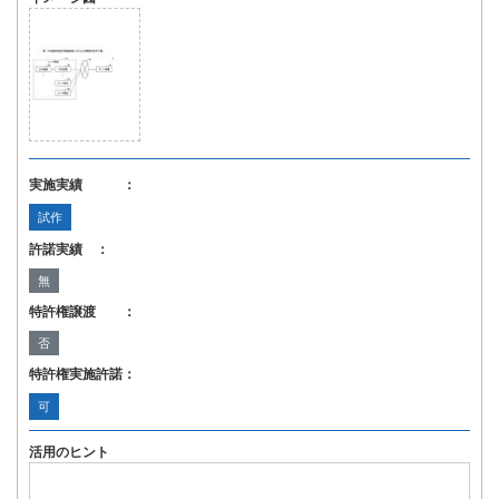
実施実績 ：
試作
許諾実績 ：
無
特許権譲渡 ：
否
特許権実施許諾：
可
活用のヒント