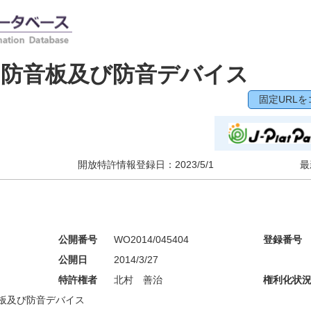
る防音板及び防音デバイス
固定URLを
開放特許情報登録日：
2023/5/1
最
公開番号
WO2014/045404
登録番号
公開日
2014/3/27
特許権者
北村 善治
権利化状
板及び防音デバイス