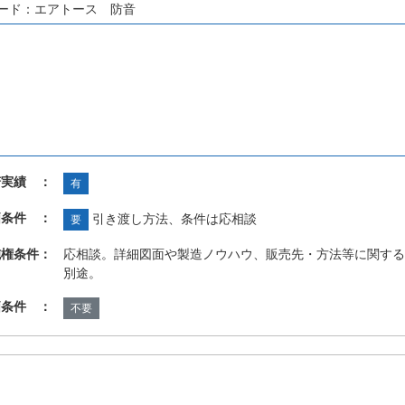
ワード：エアトース 防音
諾実績 ：
有
価条件 ：
引き渡し方法、条件は応相談
要
施権条件：
応相談。詳細図面や製造ノウハウ、販売先・方法等に関する
別途。
価条件 ：
不要