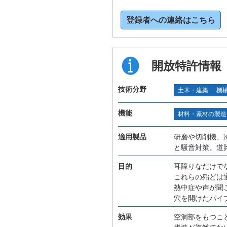
登録者への連絡はこちら
開放特許情報
技術分野
土木・建築
機
機能
材料・素材の製造
適用製品
研磨や切削機、
と騒音対策。道
目的
耳障りなだけで
これらの殆どは
熱中症や声が聞
穴を開けたパイ
効果
空洞部をもつこ