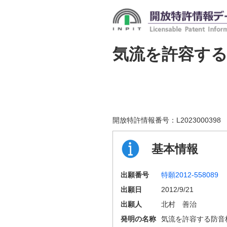
気流を許容す
開放特許情報番号：
L2023000398
基本情報
出願番号
特願2012-558089
出願日
2012/9/21
出願人
北村 善治
発明の名称
気流を許容する防音