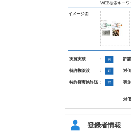
WEB検索キー
イメージ図
実施実績 ：
許
有
特許権譲渡 ：
対
可
特許権実施許諾：
実
可
対
登録者情報