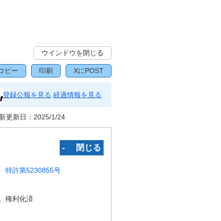
ウインドウを閉じる
コピー
印刷
XにPOST
登録公報を見る
経過情報を見る
新更新日：
2025/1/24
‐ 閉じる
特許第5230855号
況
権利化済