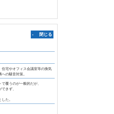
‐ 閉じる
。住宅やオフィス会議室等の換気
隣への騒音対策。
トで覆うのが一般的だが、
ができず、
とした。