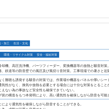
械・加工
生活・文化
環境・リサイクル対策
安全・福祉対策
冷却機、高圧洗浄機、パーツフィーダー、変換機器等の放熱と騒音対策
路、鉄道等の防音壁での風圧及び風切り音対策。工事現場での暑さと近
なく難聴も誘発する騒音の対策では、作業場や機器をパネルや厚いシー
通気性がなく、換気や放熱を必要とする場合には十分な対策をとること
こえない為の事故など安全性も確保できていない。
プ状の構造をもつ本発明により、高い通気性を確保しながら防音を可能
とにより通気性を確保しながら防音することができる。