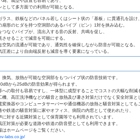
い為、成型や設置も容易であり、
ンとして多方面での利用が可能となる。
ガラス、鉄板などのパネル若しくはシート状の「基板」に貫通孔を設け
の扇形のヒダを持つ空洞部のあるパイプ（ピン）1対を挟み込む。
をつなぐパイプが、流出入する音の反射、共鳴を促し、
耗させることで減音を可能にする。
は空気の流通が可能であり、通気性を確保しながら防音が可能となる。
気圧差により自由端反射も減音を導く要素になっている。
、換気、放熱が可能な空洞部をもつパイプ状の防音技術です。
0dBから25dBの防音効果が得られます。
等への取付も容易ですし、一体型に成型することでコストの大幅な削減
工機、高圧洗浄機などの騒音と放熱及び暑さ対策だけでなく安全対策と
電変換器やコンピュータサーバーや通信機器の放熱と騒音対策としても
路や鉄道の騒音対策に家やオフィス、病院の内窓として使われたり、
声に対する近隣対策として保育園等でも利用されています。
風圧対策が必要な道路や鉄道の防音壁としても利用できます。
報はホームページをご覧ください。
v-labs.co.jp/