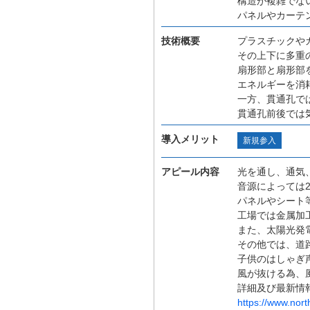
構造が複雑でな
パネルやカーテ
技術概要
プラスチックや
その上下に多重
扇形部と扇形部
エネルギーを消
一方、貫通孔で
貫通孔前後では
導入メリット
新規参入
アピール内容
光を通し、通気
音源によっては2
パネルやシート
工場では金属加
また、太陽光発
その他では、道
子供のはしゃぎ
風が抜ける為、
詳細及び最新情
https://www.north