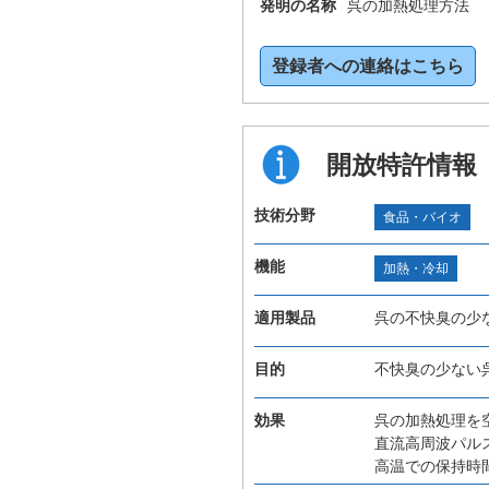
発明の名称
呉の加熱処理方法
登録者への連絡はこちら
開放特許情報
技術分野
食品・バイオ
機能
加熱・冷却
適用製品
呉の不快臭の少
目的
不快臭の少ない
効果
呉の加熱処理を
直流高周波パル
高温での保持時