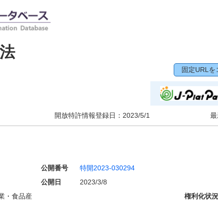
法
固定URLを
開放特許情報登録日：
2023/5/1
最
公開番号
特開2023-030294
公開日
2023/3/8
業・食品産
権利化状