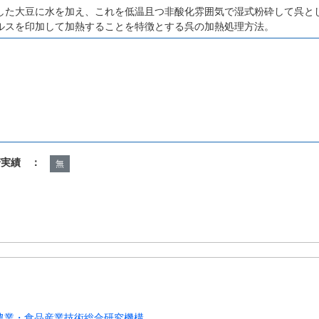
した大豆に水を加え、これを低温且つ非酸化雰囲気で湿式粉砕して呉と
ルスを印加して加熱することを特徴とする呉の加熱処理方法。
諾実績 ：
無
農業・食品産業技術総合研究機構