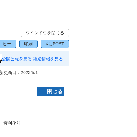
ウインドウを閉じる
コピー
印刷
XにPOST
公開公報を見る
経過情報を見る
新更新日：
2023/5/1
‐ 閉じる
況
権利化前