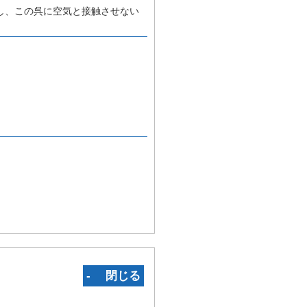
し、この呉に空気と接触させない
‐ 閉じる