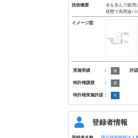
技術概要
水を含んで膨潤
状態で高周波パ
イメージ図
実施実績 ：
許
無
特許権譲渡 ：
否
特許権実施許諾：
可
登録者情報
登録者名称
国立研究開発法人