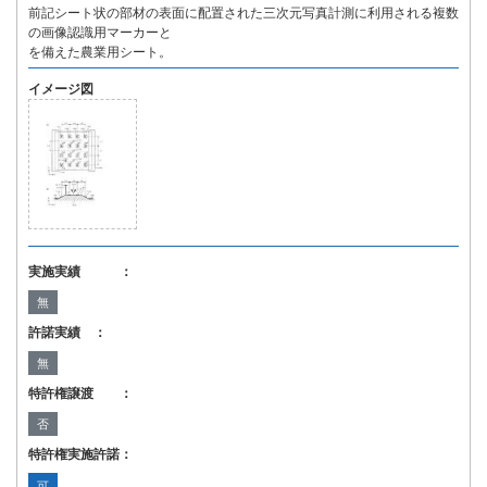
前記シート状の部材の表面に配置された三次元写真計測に利用される複数
の画像認識用マーカーと
を備えた農業用シート。
イメージ図
実施実績 ：
無
許諾実績 ：
無
特許権譲渡 ：
否
特許権実施許諾：
可