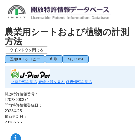
農業用シートおよび植物の計測
方法
ウインドウを閉じる
固定URLをコピー
印刷
XにPOST
公開公報を見る
登録公報を見る
経過情報を見る
開放特許情報番号：
L2023000374
開放特許情報登録日：
2023/4/25
最新更新日：
2026/2/26