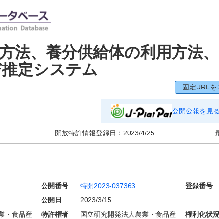
方法、養分供給体の利用方法
び推定システム
固定URLを
公開公報を見
開放特許情報登録日：
2023/4/25
公開番号
特開2023-037363
登録番号
公開日
2023/3/15
業・食品産
特許権者
国立研究開発法人農業・食品産
権利化状