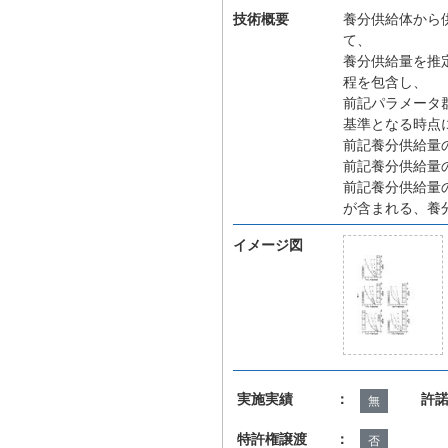
技術概要
養分供給体から
て、
養分供給量を推
程を包含し、
前記パラメータ
基準となる時点
前記養分供給量
前記養分供給量
前記養分供給量
が含まれる、養
イメージ図
実施実績 ：
許
無
特許権譲渡 ：
否