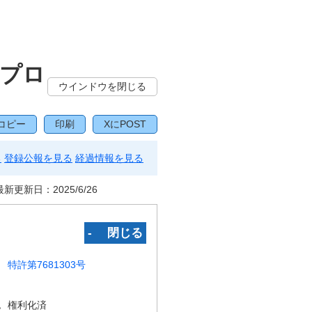
、プロ
ウインドウを閉じる
コピー
印刷
XにPOST
る
登録公報を見る
経過情報を見る
最新更新日：
2025/6/26
‐ 閉じる
特許第7681303号
況
権利化済