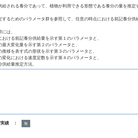
供給される養分であって、植物が利用できる形態である養分の量を推定
定するためのパラメータ群を参照して、任意の時点における前記養分供
群には、
における前記養分供給量を示す第１のパラメータと、
の最大変化量を示す第２のパラメータと、
の推移を表す式の形状を示す第３のパラメータと、
の変化における速度定数を示す第４のパラメータと、
分供給量推定方法。
諾実績 ：
無