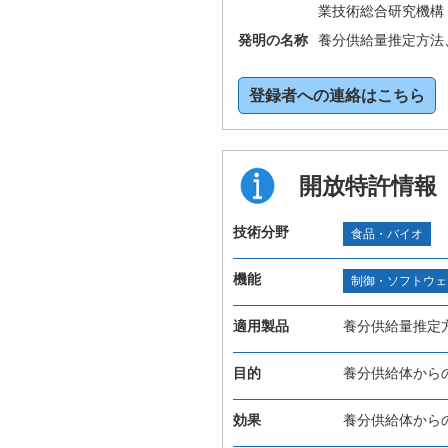
業技術総合研究機構
発明の名称
養分供給量推定方法
登録者への連絡はこちら
開放特許情報
技術分野
食品・バイオ
機能
制御・ソフトウェ
適用製品
養分供給量推定
目的
養分供給体から
効果
養分供給体から