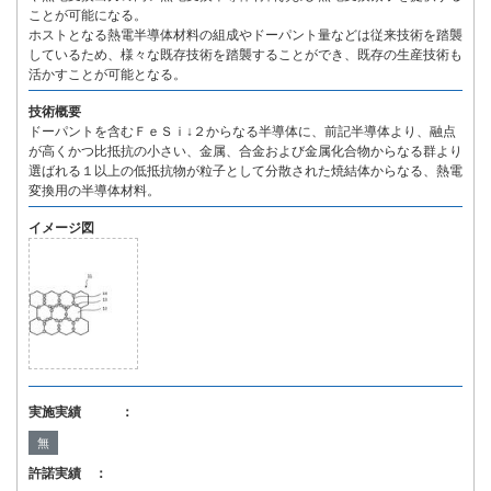
ことが可能になる。
ホストとなる熱電半導体材料の組成やドーパント量などは従来技術を踏襲
しているため、様々な既存技術を踏襲することができ、既存の生産技術も
活かすことが可能となる。
技術概要
ドーパントを含むＦｅＳｉ↓２からなる半導体に、前記半導体より、融点
が高くかつ比抵抗の小さい、金属、合金および金属化合物からなる群より
選ばれる１以上の低抵抗物が粒子として分散された焼結体からなる、熱電
変換用の半導体材料。
イメージ図
実施実績 ：
無
許諾実績 ：