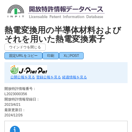
熱電変換用の半導体材料および
それを用いた熱電変換素子
ウインドウを閉じる
固定URLをコピー
印刷
XにPOST
公開公報を見る
登録公報を見る
経過情報を見る
開放特許情報番号：
L2023000356
開放特許情報登録日：
2023/4/21
最新更新日：
2024/12/26