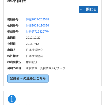
基本情報
‐ 閉じる
出願番号
特願2017-252588
公開番号
特開2018-110396
登録番号
特許第7164297号
出願日
2017/12/27
公開日
2018/7/12
出願人
日本放送協会
特許権者
日本放送協会
権利化状況
権利化済
発明の名称
送信装置、受信装置及びチップ
登録者への連絡はこちら