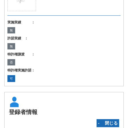
実施実績 ：
無
許諾実績 ：
無
特許権譲渡 ：
否
特許権実施許諾：
可
登録者情報
‐ 閉じる