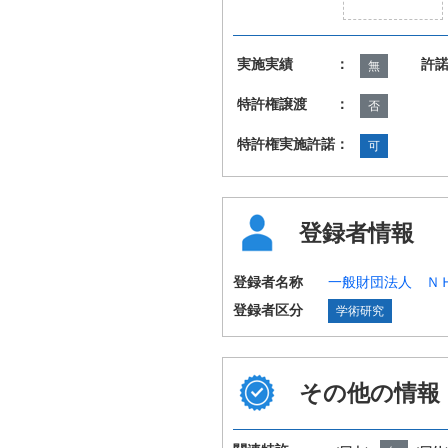
実施実績 ：
許
無
特許権譲渡 ：
否
特許権実施許諾：
可
登録者情報
登録者名称
一般財団法人 Ｎ
登録者区分
学術研究
その他の情報
国際特許分類
H04N19/12 H04