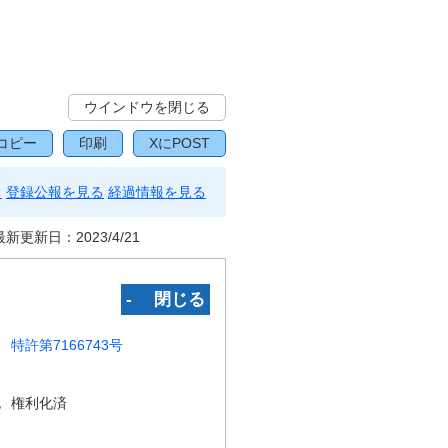
ウインドウを閉じる
コピー
印刷
XにPOST
る
登録公報を見る
経過情報を見る
最新更新日：
2023/4/21
‐ 閉じる
特許第7166743号
況
権利化済