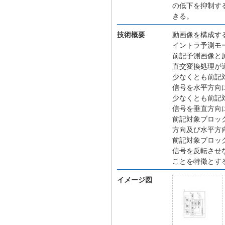
の低下を抑制す
きる。
技術概要
動画像を構成す
イントラ予測モ
前記予測画像と
直交変換処理が
少なくとも前記
信号を水平方向
少なくとも前記
信号を垂直方向
前記対象ブロッ
方向及び水平方
前記対象ブロッ
信号を反転させ
ことを特徴とす
イメージ図