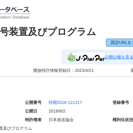
復号装置及びプログラム
固定URLを
公開公報を見
開放特許情報登録日：
2023/4/21
公開番号
特開2018-121317
登録番号
公開日
2018/8/2
特許権者
日本放送協会
権利化状
置及びプログラム