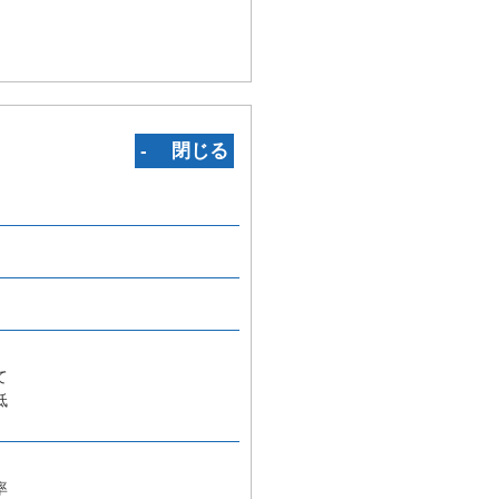
‐ 閉じる
て
低
率