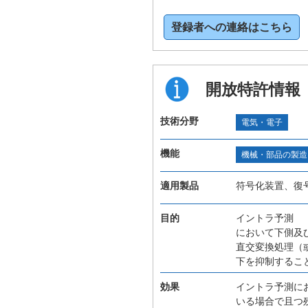
登録者への連絡はこちら
開放特許情報
技術分野
電気・電子
機能
機械・部品の製造
適用製品
符号化装置、復
目的
イントラ予測
において下側及
直交変換処理（
下を抑制するこ
効果
イントラ予測に
いる場合で且つ