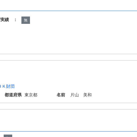
諾実績 ：
無
ＨＫ財団
都道府県
東京都
名前
片山 美和
N19/159 H04N19/176