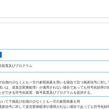
号装置及びプログラム
び右側の少なくとも一方の参照画素を用いる場合で且つ残差信号に対し
或いは、逆直交変換処理）が適用されない場合であっても符号化効率の
とができる符号化装置、復号装置及びプログラムを提供する。
おいて下側及び右側の少なくとも一方の参照画素を用
残差信号に対して直交変換処理が適用されない場合であっても符号化効