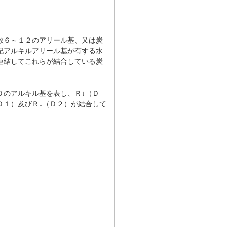
数６～１２のアリール基、又は炭
記アルキルアリール基が有する水
連結してこれらが結合している炭
０のアルキル基を表し、Ｒ↓（Ｄ
Ｄ１）及びＲ↓（Ｄ２）が結合して