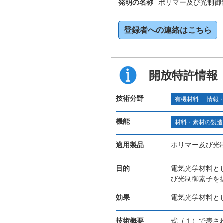
発明の名称
ポリマー及び光制御
登録者への連絡はこちら
開放特許情報
技術分野
有機材料
情報
機能
材料・素材の製造
適用製品
ポリマー及び光
目的
電気光学材料と
び光制御素子を
効果
電気光学材料と
技術概要
式（１）で表さ