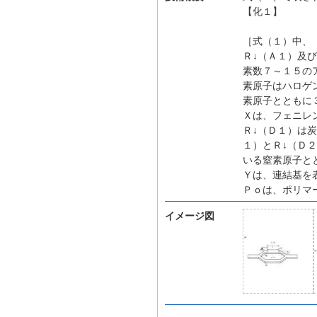
【化１】
［式（１）中、
Ｒ↓（Ａ１）及
素数７～１５の
素原子はハロゲ
素原子とともに
Ｘは、フェニレ
Ｒ↓（Ｄ１）は
１）とＲ↓（Ｄ
いる窒素原子と
Ｙは、連結基を
Ｐｏは、ポリマ
イメージ図