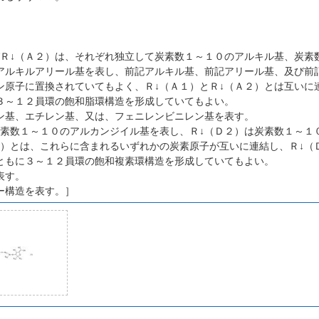
びＲ↓（Ａ２）は、それぞれ独立して炭素数１～１０のアルキル基、炭素
アルキルアリール基を表し、前記アルキル基、前記アリール基、及び前
ン原子に置換されていてもよく、Ｒ↓（Ａ１）とＲ↓（Ａ２）とは互いに
３～１２員環の飽和脂環構造を形成していてもよい。
ン基、エチレン基、又は、フェニレンビニレン基を表す。
炭素数１～１０のアルカンジイル基を表し、Ｒ↓（Ｄ２）は炭素数１～１
２）とは、これらに含まれるいずれかの炭素原子が互いに連結し、Ｒ↓（
ともに３～１２員環の飽和複素環構造を形成していてもよい。
表す。
ー構造を表す。］