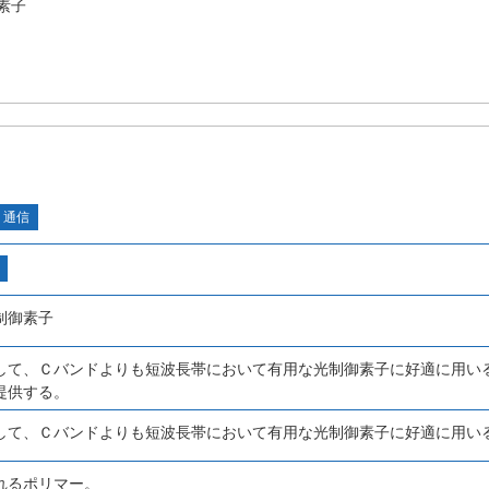
素子
・通信
制御素子
して、Ｃバンドよりも短波長帯において有用な光制御素子に好適に用い
提供する。
して、Ｃバンドよりも短波長帯において有用な光制御素子に好適に用い
れるポリマー。