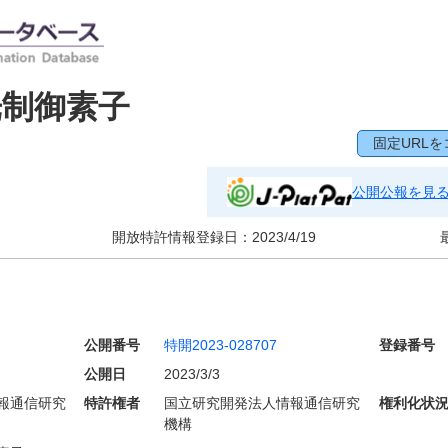
光制御素子
固定URLを
公開公報を見
開放特許情報登録日：
2023/4/19
公開番号
特開2023-028707
登録番号
公開日
2023/3/3
報通信研究
特許権者
国立研究開発法人情報通信研究
権利化状
機構