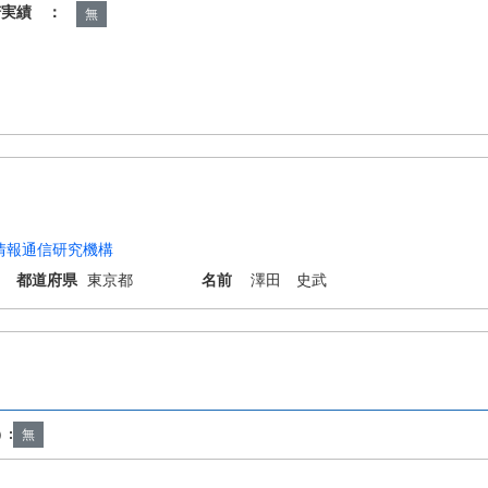
諾実績 ：
無
情報通信研究機構
都道府県
東京都
名前
澤田 史武
F1/061 G02F1/361