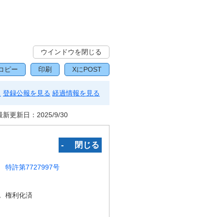
ウインドウを閉じる
コピー
印刷
XにPOST
る
登録公報を見る
経過情報を見る
最新更新日：
2025/9/30
‐ 閉じる
特許第7727997号
況
権利化済