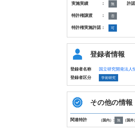
実施実績 ：
許
無
特許権譲渡 ：
否
特許権実施許諾：
可
登録者情報
登録者名称
国立研究開発法人
登録者区分
学術研究
その他の情報
国際特許分類
C08F20/36 G02
（IPC第8版）