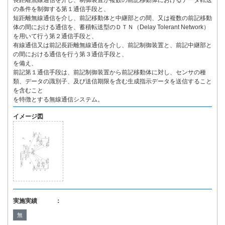
長距離無線通信を介し、制御装置が複数の前記移動体におけるデータ転送
の条件を制御する第１通信手段と、
短距離無線通信を介し、前記移動体と中継部との間、又は複数の前記移動
体の間における通信を、蓄積転送型のＤＴＮ（Delay Tolerant Network）
を用いて行う第２通信手段と、
有線通信又は前記長距離無線通信を介し、前記制御装置と、前記中継部と
の間における通信を行う第３通信手段と、
を備え、
前記第１通信手段は、前記制御装置から前記移動体に対し、センサの種
類、データの識別子、及び送信期限を含む生成指示データを送信すること
を含むこと
を特徴とする無線通信システム。
イメージ図
実施実績 ：
無