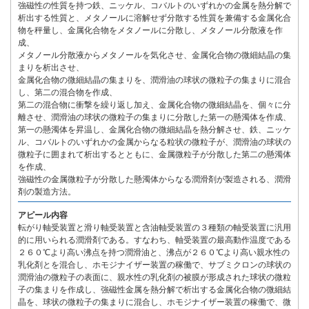
強磁性の性質を持つ鉄、ニッケル、コバルトのいずれかの金属を熱分解で
析出する性質と、メタノールに溶解せず分散する性質を兼備する金属化合
物を秤量し、金属化合物をメタノールに分散し、メタノール分散液を作
成、
メタノール分散液からメタノールを気化させ、金属化合物の微細結晶の集
まりを析出させ、
金属化合物の微細結晶の集まりを、潤滑油の球状の微粒子の集まりに混合
し、第二の混合物を作成、
第二の混合物に衝撃を繰り返し加え、金属化合物の微細結晶を、個々に分
離させ、潤滑油の球状の微粒子の集まりに分散した第一の懸濁体を作成、
第一の懸濁体を昇温し、金属化合物の微細結晶を熱分解させ、鉄、ニッケ
ル、コバルトのいずれかの金属からなる粒状の微粒子が、潤滑油の球状の
微粒子に囲まれて析出するとともに、金属微粒子が分散した第二の懸濁体
を作成、
強磁性の金属微粒子が分散した懸濁体からなる潤滑剤が製造される、潤滑
剤の製造方法。
アピール内容
転がり軸受装置と滑り軸受装置と含油軸受装置の３種類の軸受装置に汎用
的に用いられる潤滑剤である。すなわち、軸受装置の最高動作温度である
２６０℃より高い沸点を持つ潤滑油と、沸点が２６０℃より高い親水性の
乳化剤とを混合し、ホモジナイザー装置の稼働で、サブミクロンの球状の
潤滑油の微粒子の表面に、親水性の乳化剤の被膜が形成された球状の微粒
子の集まりを作成し、強磁性金属を熱分解で析出する金属化合物の微細結
晶を、球状の微粒子の集まりに混合し、ホモジナイザー装置の稼働で、微