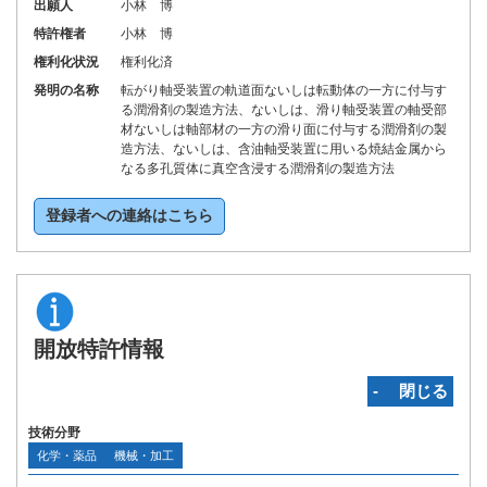
出願人
小林 博
特許権者
小林 博
権利化状況
権利化済
発明の名称
転がり軸受装置の軌道面ないしは転動体の一方に付与す
る潤滑剤の製造方法、ないしは、滑り軸受装置の軸受部
材ないしは軸部材の一方の滑り面に付与する潤滑剤の製
造方法、ないしは、含油軸受装置に用いる焼結金属から
なる多孔質体に真空含浸する潤滑剤の製造方法
登録者への連絡はこちら
開放特許情報
‐ 閉じる
技術分野
化学・薬品
機械・加工