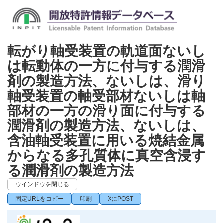
転がり軸受装置の軌道面ないし
は転動体の一方に付与する潤滑
剤の製造方法、ないしは、滑り
軸受装置の軸受部材ないしは軸
部材の一方の滑り面に付与する
潤滑剤の製造方法、ないしは、
含油軸受装置に用いる焼結金属
からなる多孔質体に真空含浸す
る潤滑剤の製造方法
ウインドウを閉じる
固定URLをコピー
印刷
XにPOST