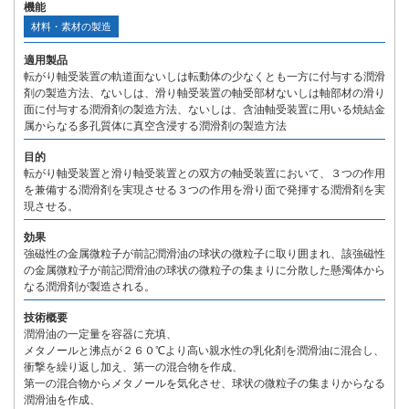
機能
材料・素材の製造
適用製品
転がり軸受装置の軌道面ないしは転動体の少なくとも一方に付与する潤滑
剤の製造方法、ないしは、滑り軸受装置の軸受部材ないしは軸部材の滑り
面に付与する潤滑剤の製造方法、ないしは、含油軸受装置に用いる焼結金
属からなる多孔質体に真空含浸する潤滑剤の製造方法
目的
転がり軸受装置と滑り軸受装置との双方の軸受装置において、３つの作用
を兼備する潤滑剤を実現させる３つの作用を滑り面で発揮する潤滑剤を実
現させる。
効果
強磁性の金属微粒子が前記潤滑油の球状の微粒子に取り囲まれ、該強磁性
の金属微粒子が前記潤滑油の球状の微粒子の集まりに分散した懸濁体から
なる潤滑剤が製造される。
技術概要
潤滑油の一定量を容器に充填、
メタノールと沸点が２６０℃より高い親水性の乳化剤を潤滑油に混合し、
衝撃を繰り返し加え、第一の混合物を作成、
第一の混合物からメタノールを気化させ、球状の微粒子の集まりからなる
潤滑油を作成、