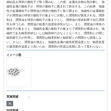
細結晶を球状の微粒子で取り囲みむ。この後、金属化合物を熱分解し、強
磁性金属の微粒子が、球状の微粒子に囲まれて析出する。この結果、強磁
性の金属微粒子が潤滑油の球状の微粒子に取り囲まれ、強磁性の金属微粒
子が潤滑油の球状の微粒子の集まりに分散した潤滑剤が製造される。潤滑
剤は、潤滑油を球状の微粒子の集まりとし、潤滑油の形状効果で自己潤滑
性を持つため、潤滑油の粘度の温度依存性がない。また、潤滑油の球状の
微粒子の集まりと、強磁性金属の微粒子の集まりで潤滑剤が構成され、強
磁性である軸受部材ないしは軸部材の少なくとも一方と、潤滑剤との間に
磁気吸引力が作用し、潤滑剤は軸受部材と軸部材との間隙から脱落しな
い。さらに、潤滑油の沸点と、強磁性金属の磁気変態温度とが、軸受装置
の最高動作温度より高いため、潤滑剤の性質は長期に亘って変わらない。
イメージ図
実施実績 ：
無
許諾実績 ：