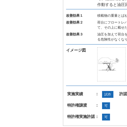
作動すると油圧
改善効果１
積載物の重量とば
改善効果２
荷台にフロートレ
て、その上に載せ
改善効果３
油圧を加えて荷台
る危険性がなくな
イメージ図
実施実績 ：
許
試作
特許権譲渡 ：
可
特許権実施許諾：
可