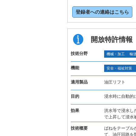
登録者への連絡はこちら
開放特許情報
技術分野
機械・加工
輸
機能
安全・福祉対策
適用製品
油圧リフト
目的
浸水時に自動的
効果
洪水等で浸水し
で上昇して浸水
技術概要
ばねをテーブル
て、油圧回路を