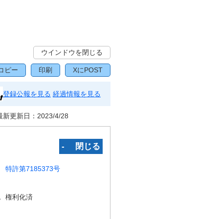
ウインドウを閉じる
コピー
印刷
XにPOST
登録公報を見る
経過情報を見る
最新更新日：
2023/4/28
‐ 閉じる
特許第7185373号
況
権利化済