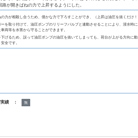
回路が開きばねの力で上昇するようにした。
ねの力が相殺し合うため、僅かな力で下ろすことができ、（上昇は油圧を抜くだけ！
バーを取り付けて、油圧ポンプのリリーフバルブと連動させることにより、浸水時に
た車両等を水害から守ることができます。
を下げるため、誤って油圧ポンプの油圧を抜いてしまっても、荷台が上がる方向に動
り安全です。
諾実績 ：
無