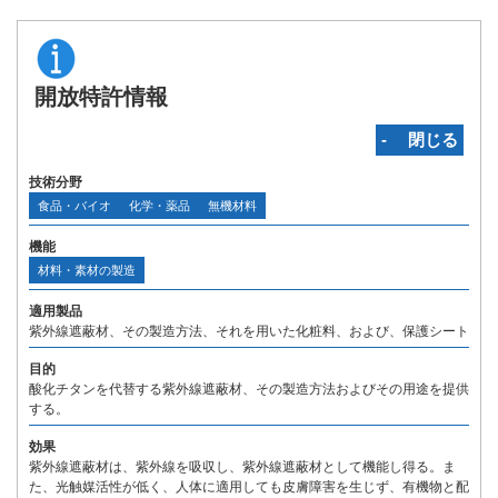
開放特許情報
‐ 閉じる
技術分野
食品・バイオ
化学・薬品
無機材料
機能
材料・素材の製造
適用製品
紫外線遮蔽材、その製造方法、それを用いた化粧料、および、保護シート
目的
酸化チタンを代替する紫外線遮蔽材、その製造方法およびその用途を提供
する。
効果
紫外線遮蔽材は、紫外線を吸収し、紫外線遮蔽材として機能し得る。ま
た、光触媒活性が低く、人体に適用しても皮膚障害を生じず、有機物と配