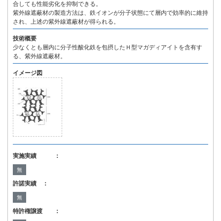
合しても性能劣化を抑制できる。
紫外線遮蔽材の製造方法は、鉄イオンが分子状態にて層内で効率的に維持
され、上述の紫外線遮蔽材が得られる。
技術概要
少なくとも層内に分子性酸化鉄を包摂したＨ型マガディアイトを含有す
る、紫外線遮蔽材。
イメージ図
実施実績 ：
無
許諾実績 ：
無
特許権譲渡 ：