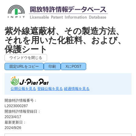
紫外線遮蔽材、その製造方法、
それを用いた化粧料、および、
保護シート
ウインドウを閉じる
固定URLをコピー
印刷
XにPOST
公開公報を見る
登録公報を見る
経過情報を見る
開放特許情報番号：
L2023000287
開放特許情報登録日：
2023/4/17
最新更新日：
2024/9/26