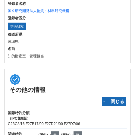
登録者名称
国立研究開発法人物質・材料研究機構
登録者区分
学術研究
都道府県
茨城県
名前
知的財産室 管理担当
その他の情報
‐ 閉じる
国際特許分類
（IPC第8版）
C23C8/16 F27B17/00 F27D21/00 F27D7/06
関連特許
（国内）:
無
（国外）:
無