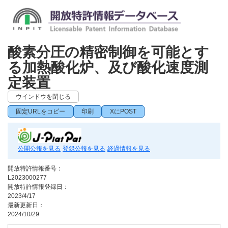
酸素分圧の精密制御を可能とす
る加熱酸化炉、及び酸化速度測
定装置
ウインドウを閉じる
固定URLをコピー
印刷
XにPOST
公開公報を見る
登録公報を見る
経過情報を見る
開放特許情報番号：
L2023000277
開放特許情報登録日：
2023/4/17
最新更新日：
2024/10/29