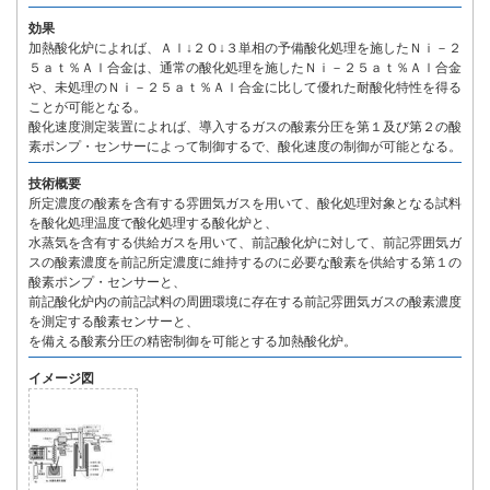
効果
加熱酸化炉によれば、Ａｌ↓２Ｏ↓３単相の予備酸化処理を施したＮｉ－２
５ａｔ％Ａｌ合金は、通常の酸化処理を施したＮｉ－２５ａｔ％Ａｌ合金
や、未処理のＮｉ－２５ａｔ％Ａｌ合金に比して優れた耐酸化特性を得る
ことが可能となる。
酸化速度測定装置によれば、導入するガスの酸素分圧を第１及び第２の酸
素ポンプ・センサーによって制御するで、酸化速度の制御が可能となる。
技術概要
所定濃度の酸素を含有する雰囲気ガスを用いて、酸化処理対象となる試料
を酸化処理温度で酸化処理する酸化炉と、
水蒸気を含有する供給ガスを用いて、前記酸化炉に対して、前記雰囲気ガ
スの酸素濃度を前記所定濃度に維持するのに必要な酸素を供給する第１の
酸素ポンプ・センサーと、
前記酸化炉内の前記試料の周囲環境に存在する前記雰囲気ガスの酸素濃度
を測定する酸素センサーと、
を備える酸素分圧の精密制御を可能とする加熱酸化炉。
イメージ図