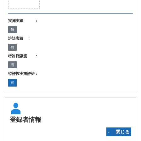
実施実績 ：
無
許諾実績 ：
無
特許権譲渡 ：
否
特許権実施許諾：
可
登録者情報
‐ 閉じる