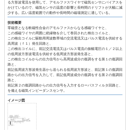
る方形波電流を使用して、アモルファスワイヤで磁気センサにバイアスを
かけているので、磁気センサの温度の影響と長時間のドリフトが大幅に減
少する。広い温度範囲での動作や長時間の磁場測定に適している。
技術概要
零磁歪となる軟磁性合金のアモルファスからなる感磁ワイヤと、
この感磁ワイヤの周囲に絶縁物を介して巻回された検出コイルと、
この検出コイルに駆動用周波数帯域の交流電流又はパルス電流を供給する
高周波（ｆ１）発生回路と、
この検出コイルに、前記交流電流又はパルス電流の振幅電圧の１／２以上
の低周波方形波電流を供給する低周波方形波発生器と、
この検出コイルからの出力信号から高周波成分の復調をする第１の復調回
路と、
前記低周波方形波発生器から送られる低周波方形波と、前記第１の復調回
路からの出力信号を入力して、前記低周波成分の復調をする第２の復調回
路と、
前記第２の復調回路からの出力信号を入力するローパスフィルタ回路と、
を備える磁気インピーダンスセンサ。
イメージ図