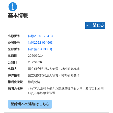
基本情報
‐ 閉じる
出願番号
特願2020-173413
公開番号
特開2022-064663
登録番号
特許第7541338号
出願日
2020/10/14
公開日
2022/4/26
出願人
国立研究開発法人物質・材料研究機構
特許権者
国立研究開発法人物質・材料研究機構
権利化状況
権利化済
発明の名称
バイアス反転を備えた高感度磁気センサ、及びこれを用
いた非破壊検査装置
登録者への連絡はこちら