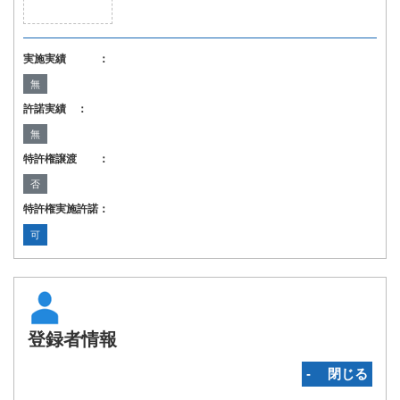
実施実績 ：
無
許諾実績 ：
無
特許権譲渡 ：
否
特許権実施許諾：
可
登録者情報
‐ 閉じる