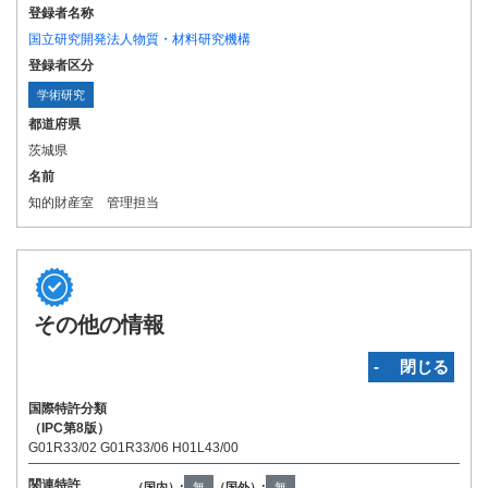
登録者名称
国立研究開発法人物質・材料研究機構
登録者区分
学術研究
都道府県
茨城県
名前
知的財産室 管理担当
その他の情報
‐ 閉じる
国際特許分類
（IPC第8版）
G01R33/02 G01R33/06 H01L43/00
関連特許
（国内）:
無
（国外）:
無