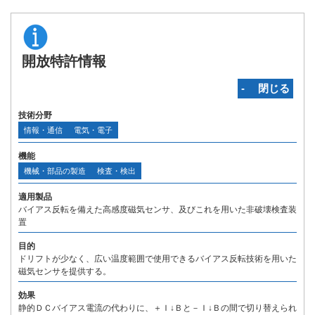
開放特許情報
‐ 閉じる
技術分野
情報・通信
電気・電子
機能
機械・部品の製造
検査・検出
適用製品
バイアス反転を備えた高感度磁気センサ、及びこれを用いた非破壊検査装
置
目的
ドリフトが少なく、広い温度範囲で使用できるバイアス反転技術を用いた
磁気センサを提供する。
効果
静的ＤＣバイアス電流の代わりに、＋Ｉ↓Ｂと－Ｉ↓Ｂの間で切り替えられ