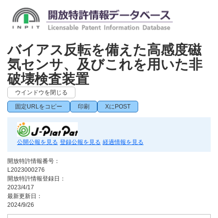
バイアス反転を備えた高感度磁
気センサ、及びこれを用いた非
破壊検査装置
ウインドウを閉じる
固定URLをコピー
印刷
XにPOST
公開公報を見る
登録公報を見る
経過情報を見る
開放特許情報番号：
L2023000276
開放特許情報登録日：
2023/4/17
最新更新日：
2024/9/26