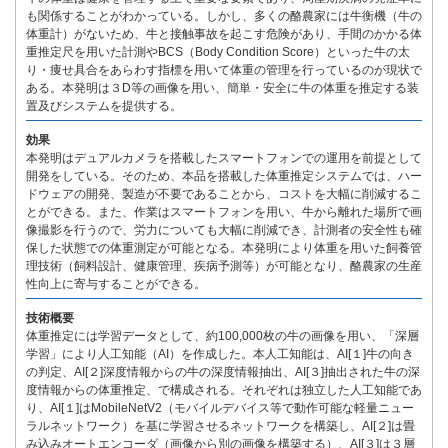
も関係することがわかっている。しかし、多くの酪農家には牛衡機（牛の
体重計）がないため、牛と接触事故を起こす危険があり、手間のかかる体
重推定尺を用いた計測やBCS（Body Condition Score）といった牛の太
り・痩せ具合をあらわす指標を用いて体重の管理を行っているのが現状で
ある。本発明は３D等の画像を用い、簡単・安全に牛の体重を推定する装
置及びシステムを提供する。
効果
本発明はデュアルカメラを搭載したスマートフォンでの運用を前提として
開発をしている。そのため、本品を搭載した体重推定システムでは、ハー
ドウェアの開発、製造が不要であることから、コストを大幅に削減するこ
とができる。また、作業はスマートフォンを用い、牛から離れた場所で画
像撮影を行うので、労力についても大幅に削減でき、計測者の安全性も確
保した状態での体重測定が可能となる。本発明により体重を用いた飼養管
理技術（飼料設計、健康管理、疾病予測等）が可能となり、酪農家の生産
性向上に寄与することができる。
技術概要
体重推定には学習データとして、約100,000枚の牛の画像を用い、「深層
学習」により人工知能（AI）を作成した。本人工知能は、AI[１]牛の向き
の判定、AI[２]深度情報からの牛の深度情報抽出、AI[３]抽出された牛の深
度情報からの体重推定、で構成される。それぞれは独立した人工知能であ
り、AI[１]はMobileNetV2（モバイルデバイス等で動作可能な軽量ニュー
ラルネットワーク）を基に学習させるネットワークを構築し、AI[２]は畳
み込みオートエンコーダ（画像から別の画像を構築する）、AI[３]は３層