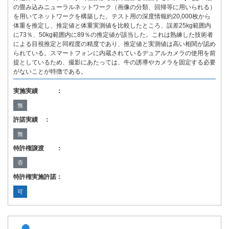
の畳み込みニューラルネットワーク（画像の分類、回帰等に用いられる）
を用いてネットワークを構築した。テスト用の深度情報約20,000枚から
体重を推定し、推定値と体重実測値を比較したところ、誤差25kg範囲内
に73％、50kg範囲内に89％の推定値が該当した。これは熟練した技術者
による目視推定と同程度の精度であり、推定値と実測値は高い相関が認め
られている。スマートフォンに内蔵されているデュアルカメラの使用を前
提としているため、撮影にあたっては、牛の誘導やカメラを固定する必要
がないことが特徴である。
実施実績 ：
無
許諾実績 ：
無
特許権譲渡 ：
否
特許権実施許諾：
可