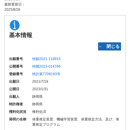
最新更新日：
2025/8/26
基本情報
‐ 閉じる
出願番号
特願2021-118915
公開番号
特開2023-014766
登録番号
特許第7709193号
出願日
2021/7/19
公開日
2023/1/31
出願人
静岡県
特許権者
静岡県
権利化状況
権利化済
発明の名称
体重推定装置、機械学習装置、体重推定方法、及び、体
重推定プログラム