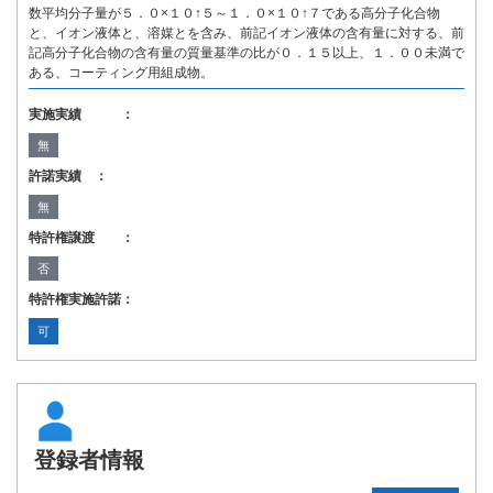
数平均分子量が５．０×１０↑５～１．０×１０↑７である高分子化合物
と、イオン液体と、溶媒とを含み、前記イオン液体の含有量に対する、前
記高分子化合物の含有量の質量基準の比が０．１５以上、１．００未満で
ある、コーティング用組成物。
実施実績 ：
無
許諾実績 ：
無
特許権譲渡 ：
否
特許権実施許諾：
可
登録者情報