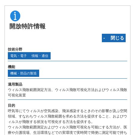
開放特許情報
‐ 閉じる
技術分野
電気・電子
情報・通信
機能
機械・部品の製造
適用製品
ウィルス飛散範囲測定方法、ウィルス飛散可視化方法およびウィルス飛散
可視化装置
目的
呼気等にてウィルスが空気感染、飛沫感染するときのその影響が及ぶ空間
領域、すなわちウィルス飛散範囲を求める方法を提供すること、およびウ
ィルスが飛散する状況を可視化する方法を提供する。
ウィルス飛散範囲測定およびウィルス飛散可視化を可能にする方法が、医
療や介護現場、生活環境などでの実環境で実時間で簡便に測定可能で持ち