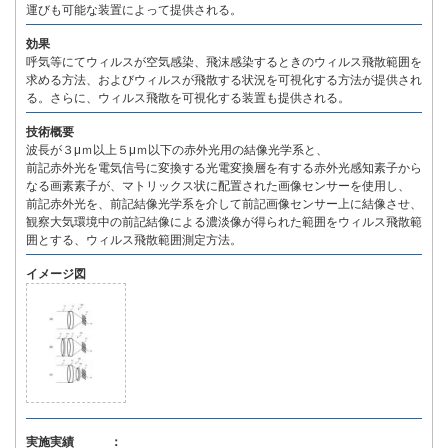
運びも可能な装置によって提供される。
効果
呼気等にてウィルスが空気感染、飛沫感染するときのウィルス飛散範囲を
求める方法、およびウィルスが飛散する状況を可視化する方法が提供され
る。さらに、ウィルス飛散を可視化する装置も提供される。
技術概要
波長が３μｍ以上５μｍ以下の赤外光用の結像光学系と、
前記赤外光を電気信号に変換する光電変換層を有する赤外光感知素子から
なる画素素子が、マトリックス状に配置された画像センサーを使用し、
前記赤外光を、前記結像光学系を介して前記画像センサー上に結像させ、
観察大気環境中の前記結像による濃淡像が得られた範囲をウィルス飛散範
囲とする、ウィルス飛散範囲測定方法。
イメージ図
実施実績 ：