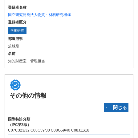
登録者名称
国立研究開発法人物質・材料研究機構
登録者区分
学術研究
都道府県
茨城県
名前
知的財産室 管理担当
その他の情報
‐ 閉じる
国際特許分類
（IPC第8版）
C07C323/32 C08G59/30 C08G59/40 C08J11/18