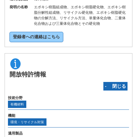
発明の名称
エポキシ樹脂組成物、エポキシ樹脂硬化物、エポキシ樹
脂分解性組成物、リサイクル硬化物、エポキシ樹脂硬化
物の分解方法、リサイクル方法、単量体化合物、二量体
化合物および三量体化合物とその硬化物
登録者への連絡はこちら
開放特許情報
‐ 閉じる
技術分野
有機材料
機能
環境・リサイクル対策
適用製品