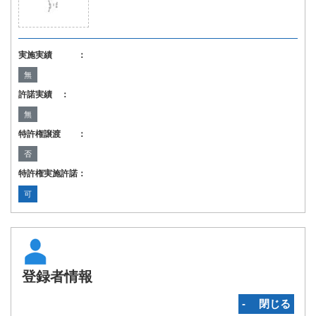
実施実績 ：
無
許諾実績 ：
無
特許権譲渡 ：
否
特許権実施許諾：
可
登録者情報
‐ 閉じる