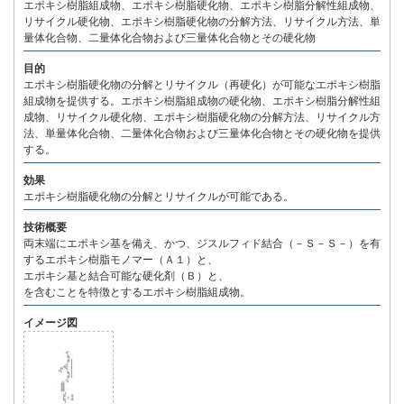
エポキシ樹脂組成物、エポキシ樹脂硬化物、エポキシ樹脂分解性組成物、
リサイクル硬化物、エポキシ樹脂硬化物の分解方法、リサイクル方法、単
量体化合物、二量体化合物および三量体化合物とその硬化物
目的
エポキシ樹脂硬化物の分解とリサイクル（再硬化）が可能なエポキシ樹脂
組成物を提供する。エポキシ樹脂組成物の硬化物、エポキシ樹脂分解性組
成物、リサイクル硬化物、エポキシ樹脂硬化物の分解方法、リサイクル方
法、単量体化合物、二量体化合物および三量体化合物とその硬化物を提供
する。
効果
エポキシ樹脂硬化物の分解とリサイクルが可能である。
技術概要
両末端にエポキシ基を備え、かつ、ジスルフィド結合（－Ｓ－Ｓ－）を有
するエポキシ樹脂モノマー（Ａ１）と、
エポキシ基と結合可能な硬化剤（Ｂ）と、
を含むことを特徴とするエポキシ樹脂組成物。
イメージ図