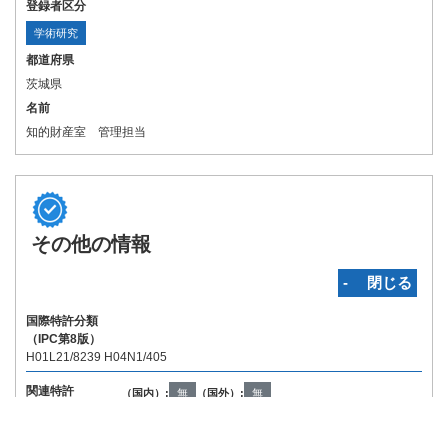
登録者区分
学術研究
都道府県
茨城県
名前
知的財産室 管理担当
その他の情報
‐ 閉じる
国際特許分類
（IPC第8版）
H01L21/8239 H04N1/405
関連特許
（国内）:
無
（国外）:
無
Copyright © INPIT Rights Reserved