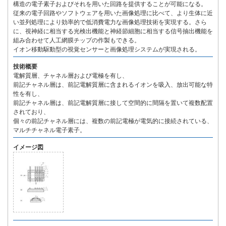
構造の電子素子およびそれを用いた回路を提供することが可能になる。
従来の電子回路やソフトウェアを用いた画像処理に比べて、より生体に近
い並列処理により効率的で低消費電力な画像処理技術を実現する。さら
に、視神経に相当する光検出機能と神経節細胞に相当する信号抽出機能を
組み合わせて人工網膜チップの作製もできる。
イオン移動駆動型の視覚センサーと画像処理システムが実現される。
技術概要
電解質層、チャネル層および電極を有し、
前記チャネル層は、前記電解質層に含まれるイオンを吸入、放出可能な特
性を有し、
前記チャネル層は、前記電解質層に接して空間的に間隔を置いて複数配置
されており、
個々の前記チャネル層には、複数の前記電極が電気的に接続されている、
マルチチャネル電子素子。
イメージ図