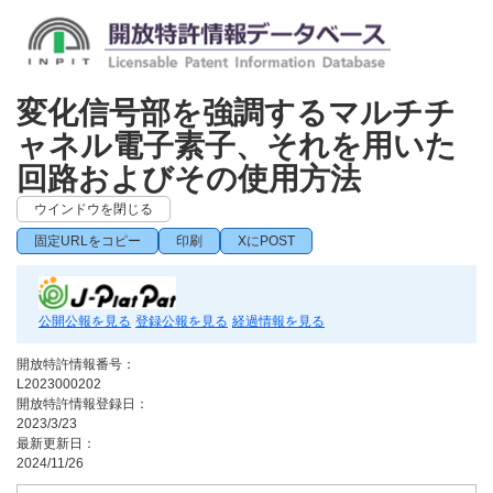
変化信号部を強調するマルチチ
ャネル電子素子、それを用いた
回路およびその使用方法
ウインドウを閉じる
固定URLをコピー
印刷
XにPOST
公開公報を見る
登録公報を見る
経過情報を見る
開放特許情報番号：
L2023000202
開放特許情報登録日：
2023/3/23
最新更新日：
2024/11/26