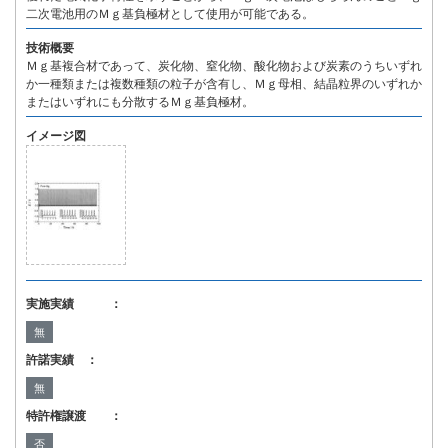
二次電池用のＭｇ基負極材として使用が可能である。
技術概要
Ｍｇ基複合材であって、炭化物、窒化物、酸化物および炭素のうちいずれ
か一種類または複数種類の粒子が含有し、Ｍｇ母相、結晶粒界のいずれか
またはいずれにも分散するＭｇ基負極材。
イメージ図
実施実績 ：
無
許諾実績 ：
無
特許権譲渡 ：
否