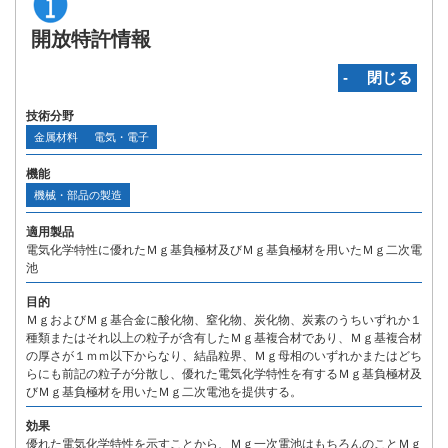
開放特許情報
‐ 閉じる
技術分野
金属材料
電気・電子
機能
機械・部品の製造
適用製品
電気化学特性に優れたＭｇ基負極材及びＭｇ基負極材を用いたＭｇ二次電
池
目的
ＭｇおよびＭｇ基合金に酸化物、窒化物、炭化物、炭素のうちいずれか１
種類またはそれ以上の粒子が含有したＭｇ基複合材であり、Ｍｇ基複合材
の厚さが１ｍｍ以下からなり、結晶粒界、Ｍｇ母相のいずれかまたはどち
らにも前記の粒子が分散し、優れた電気化学特性を有するＭｇ基負極材及
びＭｇ基負極材を用いたＭｇ二次電池を提供する。
効果
優れた電気化学特性を示すことから、Ｍｇ一次電池はもちろんのことＭｇ