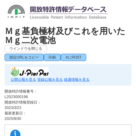
Ｍｇ基負極材及びこれを用いた
Ｍｇ二次電池
ウインドウを閉じる
固定URLをコピー
印刷
XにPOST
公開公報を見る
登録公報を見る
経過情報を見る
開放特許情報番号：
L2023000196
開放特許情報登録日：
2023/3/23
最新更新日：
2025/9/30