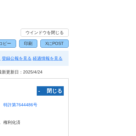
ウインドウを閉じる
コピー
印刷
XにPOST
る
登録公報を見る
経過情報を見る
最新更新日：
2025/4/24
‐ 閉じる
特許第7644486号
況
権利化済