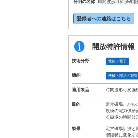
発明の名称
時間波形可変強磁場
登録者への連絡はこちら
開放特許情報
技術分野
電気・電子
機能
機械・部品の製造
適用製品
時間波形可変強
目的
定常磁場、パル
規模の電力供給
る磁場の時間波
効果
定常磁場計測と
階段状に変化す