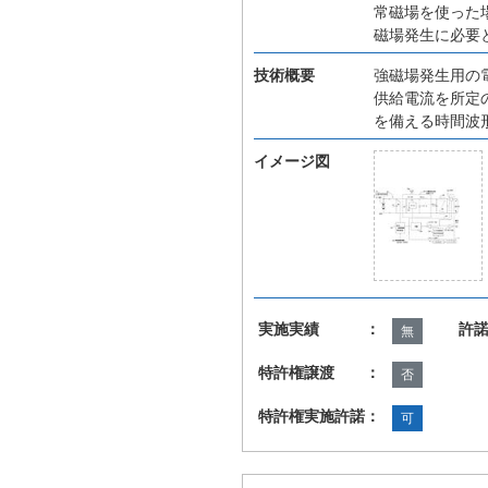
常磁場を使った
磁場発生に必要
技術概要
強磁場発生用の
供給電流を所定
を備える時間波
イメージ図
実施実績 ：
許
無
特許権譲渡 ：
否
特許権実施許諾：
可