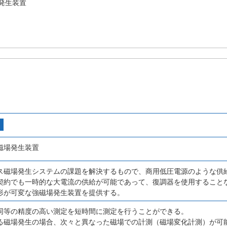
発生装置
磁場発生装置
ス磁場発生システムの課題を解決するもので、商用低圧電源のような供
契約でも一時的な大電流の供給が可能であって、復調器を使用すること
形が可変な強磁場発生装置を提供する。
同等の精度の高い測定を短時間に測定を行うことができる。
る磁場発生の場合、次々と異なった磁場での計測（磁場変化計測）が可