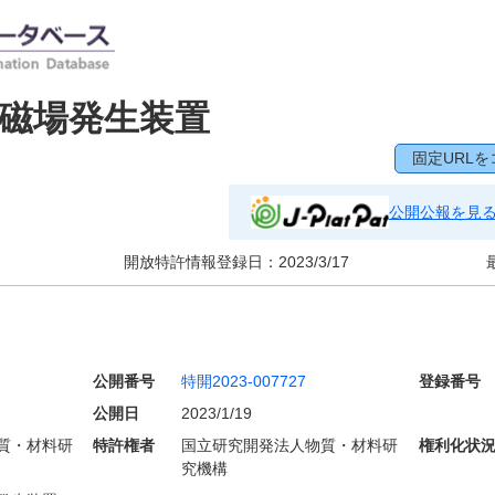
磁場発生装置
固定URLを
公開公報を見
開放特許情報登録日：
2023/3/17
公開番号
特開2023-007727
登録番号
公開日
2023/1/19
質・材料研
特許権者
国立研究開発法人物質・材料研
権利化状
究機構