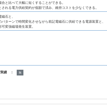
場合と比べて大幅に短くすることができる。
とされる電力供給契約が低額で済み、維持コストを少なくできる。
電磁石と、
のパターンで時間変化させながら前記電磁石に供給できる電源装置と、
形可変強磁場発生装置。
諾実績 ：
無