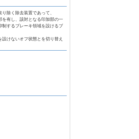
取り除く除去装置であって、
部を有し、該対となる印加部の一
抑制するブレーキ領域を設けるブ
を設けないオフ状態とを切り替え
。