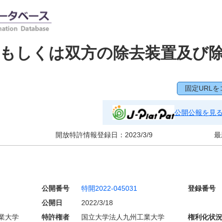
物もしくは双方の除去装置及び
固定URLを
公開公報を見
開放特許情報登録日：
2023/3/9
最
公開番号
特開2022-045031
登録番号
公開日
2022/3/18
業大学
特許権者
国立大学法人九州工業大学
権利化状