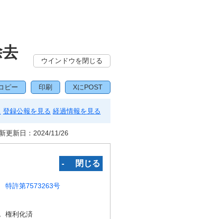
除去
ウインドウを閉じる
コピー
印刷
XにPOST
る
登録公報を見る
経過情報を見る
新更新日：
2024/11/26
‐ 閉じる
特許第7573263号
況
権利化済