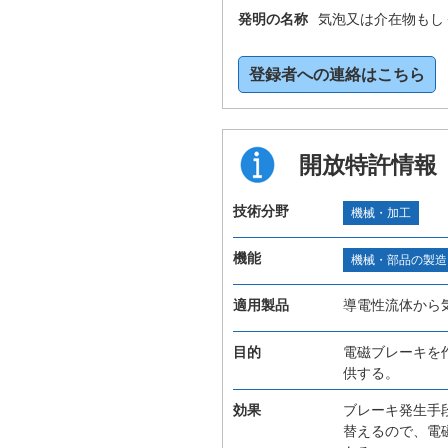
発明の名称
気泡又は介在物もし
登録者への連絡はこちら
開放特許情報
技術分野
機械・加工
機能
機械・部品の製造
適用製品
導電性流体から
目的
電磁ブレーキを
供する。
効果
ブレーキ発生手
替えるので、電