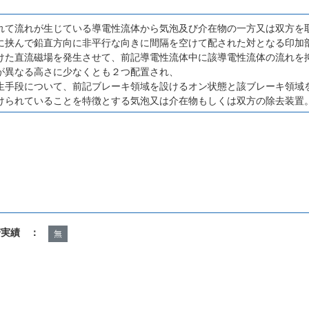
れて流れが生じている導電性流体から気泡及び介在物の一方又は双方を
に挟んで鉛直方向に非平行な向きに間隔を空けて配された対となる印加
けた直流磁場を発生させて、前記導電性流体中に該導電性流体の流れを
が異なる高さに少なくとも２つ配置され、
生手段について、前記ブレーキ領域を設けるオン状態と該ブレーキ領域
けられていることを特徴とする気泡又は介在物もしくは双方の除去装置
諾実績 ：
無