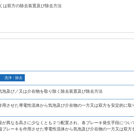
くは双方の除去装置及び除去方法
洗浄・除去
気泡及び／又は介在物を取り除く除去装置及び除去方法
作用させた導電性流体から気泡及び介在物の一方又は双方を安定的に取
段が異なる高さに少なくとも２つ配置され、各ブレーキ発生手段につい
磁ブレーキを作用させた導電性流体から気泡及び介在物の一方又は双方