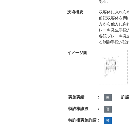
ある。
技術概要
収容体に入れら
前記収容体を間
方から他方に向
レーキ発生手段
各該ブレーキ発
る制御手段が設
イメージ図
実施実績 ：
許
無
特許権譲渡 ：
否
特許権実施許諾：
可