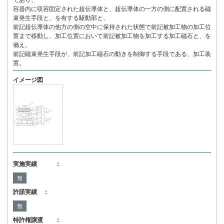
であり、
容器内に収容固定された超伝導体と、超伝導体の一方の側に配置される磁
束発生手段と、を有する駆動部と、
前記超伝導体の他方の側の空中に保持された状態で前記被加工物の加工位
置まで移動し、加工位置において前記被加工物を加工する加工磁石と、を
備え、
前記磁束発生手段が、前記加工磁石の動きを制御する手段である、加工装
置。
イメージ図
実施実績 ：
無
許諾実績 ：
無
特許権譲渡 ：