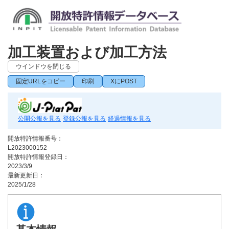
加工装置および加工方法
ウインドウを閉じる
固定URLをコピー
印刷
XにPOST
公開公報を見る
登録公報を見る
経過情報を見る
開放特許情報番号：
L2023000152
開放特許情報登録日：
2023/3/9
最新更新日：
2025/1/28