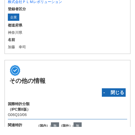
株式会社ＰＬＭレボリューション
登録者区分
企業
都道府県
神奈川県
名前
加藤 幸司
その他の情報
‐ 閉じる
国際特許分類
（IPC第8版）
G06Q10/06
関連特許
（国内）:
無
（国外）:
無