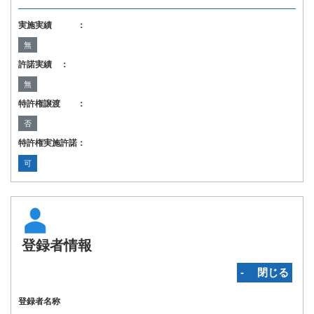
実施実績 ：
無
許諾実績 ：
無
特許権譲渡 ：
否
特許権実施許諾：
可
登録者情報
‐ 閉じる
登録者名称