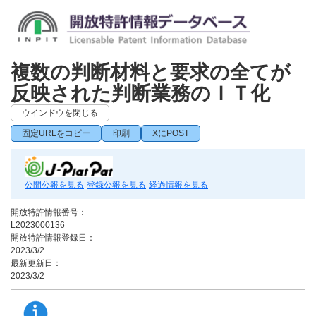
複数の判断材料と要求の全てが
反映された判断業務のＩＴ化
ウインドウを閉じる
固定URLをコピー
印刷
XにPOST
公開公報を見る
登録公報を見る
経過情報を見る
開放特許情報番号：
L2023000136
開放特許情報登録日：
2023/3/2
最新更新日：
2023/3/2