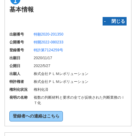
基本情報
‐ 閉じる
出願番号
特願2020-201350
公開番号
特開2022-080233
登録番号
特許第7124259号
出願日
2020/11/17
公開日
2022/5/27
出願人
株式会社ＰＬＭレボリューション
特許権者
株式会社ＰＬＭレボリューション
権利化状況
権利化済
発明の名称
複数の判断材料と要求の全てが反映された判断業務のＩ
Ｔ化
登録者への連絡はこちら