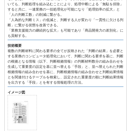
いても、判断処理を組み込むことにより、処理中断による「無駄を排除」
すると共に、一連業務の一括処理化が可能になり「処理効率の拡大」と
「人の判断工数」の削減に繋がる。
「人為的な判断ミス」の低減と、判断する人が変わり「一貫性に欠ける判
断」に繋がる状態を改善できる。
「業務支援能力の継続的な拡大」も可能であり「商品開発力の差別化」に
も貢献する。
技術概要
複数の判断材料に関わる要求の全てが反映された「判断の結果」を必要と
する業務のコンピュータ処理化において、判断に関わる要求を基に、判断
の根拠となる情報（以下、判断根拠情報）の判断材料数分の組み合わせを
生成して重要度の設定を基に並べ替える「手段」と、並べ替えられた判断
根拠情報の組み合わせを基に、判断根拠情報の組み合わせと判断結果情報
とを関連付けるテーブルを検索し、設定された重要度の順に判断結果情報
を出力する「手段」とを有する情報処理の方法。
イメージ図