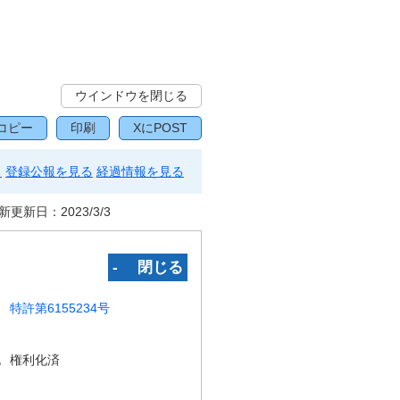
ウインドウを閉じる
コピー
印刷
XにPOST
る
登録公報を見る
経過情報を見る
新更新日：
2023/3/3
‐ 閉じる
特許第6155234号
況
権利化済