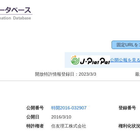
固定URLを
公開公報を見
開放特許情報登録日：
2023/3/3
最
公開番号
特開2016-032907
登録番号
公開日
2016/3/10
特許権者
住友理工株式会社
権利化状