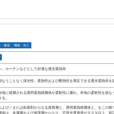
木・建築
機械・加工
ン、カーテンなどとして好適な透光遮熱布
損なうことなく採光性、遮熱性および断熱性を満足できる透光遮熱布を
布地に積層される透明遮熱積層体が柔軟性に優れ、布地の柔軟性を損な
きる。
および／または粘着剤からなる接着層と、透明遮熱積層体と、をこの順
層体は、金属層および保護層からなり、可視光透過率が５０％以上、前