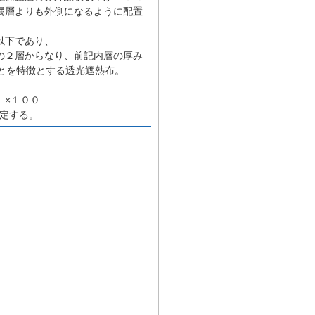
属層よりも外側になるように配置
以下であり、
の２層からなり、前記内層の厚み
とを特徴とする透光遮熱布。
｝×１００
定する。