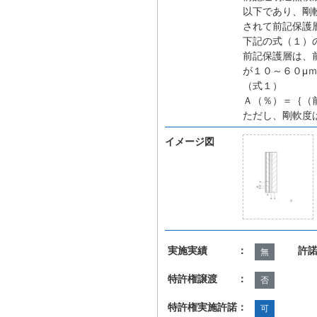
以下であり、剛
されて前記保護
下記の式（１）
前記保護層は、
が１０～６０μ
（式１）
Ａ（％）＝｛（
ただし、剛軟度
イメージ図
実施実績 ：
許
無
特許権譲渡 ：
否
特許権実施許諾：
可