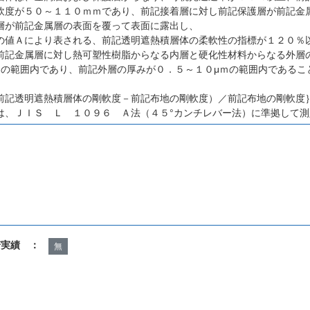
軟度が５０～１１０ｍｍであり、前記接着層に対し前記保護層が前記金
層が前記金属層の表面を覆って表面に露出し、
の値Ａにより表される、前記透明遮熱積層体の柔軟性の指標が１２０％
前記金属層に対し熱可塑性樹脂からなる内層と硬化性材料からなる外層
ｍの範囲内であり、前記外層の厚みが０．５～１０μｍの範囲内であるこ
前記透明遮熱積層体の剛軟度－前記布地の剛軟度）／前記布地の剛軟度
は、ＪＩＳ Ｌ １０９６ Ａ法（４５°カンチレバー法）に準拠して測
諾実績 ：
無