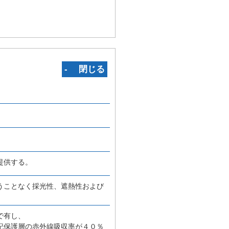
‐ 閉じる
提供する。
うことなく採光性、遮熱性および
で有し、
記保護層の赤外線吸収率が４０％