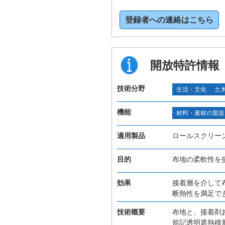
登録者への連絡はこちら
開放特許情報
技術分野
生活・文化
土
機能
材料・素材の製造
適用製品
ロールスクリー
目的
布地の柔軟性を
効果
接着層を介して
断熱性を満足で
技術概要
布地と、接着剤
前記透明遮熱積