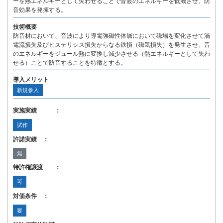
ーを熱エネルギーとして失わせることで音波のエネルギーを低減させ、防
音効果を発揮する。
技術概要
防音材において、音波により導電強磁性体層において磁場を変化させて渦
電流損失及びヒステリシス損失からなる鉄損（磁気損失）を発生させ、音
のエネルギーをジュール熱に変換し減少させる（熱エネルギーとして失わ
せる）ことで防音することを特徴とする。
導入メリット
新規参入
実施実績 ：
試作
許諾実績 ：
無
特許権譲渡 ：
可
対価条件 ：
要