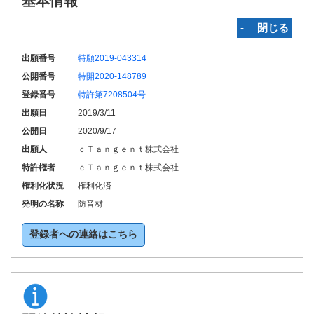
基本情報
‐ 閉じる
出願番号
特願2019-043314
公開番号
特開2020-148789
登録番号
特許第7208504号
出願日
2019/3/11
公開日
2020/9/17
出願人
ｃＴａｎｇｅｎｔ株式会社
特許権者
ｃＴａｎｇｅｎｔ株式会社
権利化状況
権利化済
発明の名称
防音材
登録者への連絡はこちら