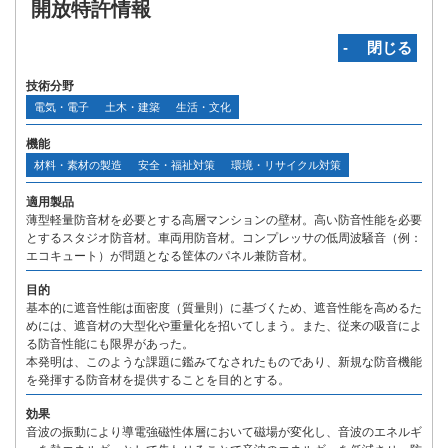
開放特許情報
‐ 閉じる
技術分野
電気・電子
土木・建築
生活・文化
機能
材料・素材の製造
安全・福祉対策
環境・リサイクル対策
適用製品
薄型軽量防音材を必要とする高層マンションの壁材。高い防音性能を必要
とするスタジオ防音材。車両用防音材。コンプレッサの低周波騒音（例：
エコキュート）が問題となる筐体のパネル兼防音材。
目的
基本的に遮音性能は面密度（質量則）に基づくため、遮音性能を高めるた
めには、遮音材の大型化や重量化を招いてしまう。また、従来の吸音によ
る防音性能にも限界があった。
本発明は、このような課題に鑑みてなされたものであり、新規な防音機能
を発揮する防音材を提供することを目的とする。
効果
音波の振動により導電強磁性体層において磁場が変化し、音波のエネルギ