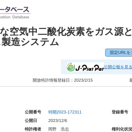
能な空気中二酸化炭素をガス源
ス製造システム
固定URLを
公開公報を見
開放特許情報登録日：
2023/2/15
公開番号
特開2023-172311
登録番号
公開日
2023/12/6
特許権者
岡野 浩志
権利化状