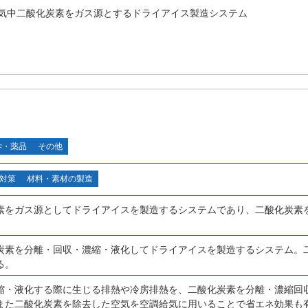
気中二酸化炭素をガス源とするドライアイス製造システム
学・薬品
その他
対策
材料・素材の製造
素をガス源としてドライアイスを製造するシステムであり、二酸化炭素
炭素を分離・回収・濃縮・液化してドライアイスを製造するシステム。
る。
縮・液化する際に生じる排熱や冷房排熱を、二酸化炭素を分離・濃縮回
また二酸化炭素を除去した空気を空調給気に用いることで省エネ効果も