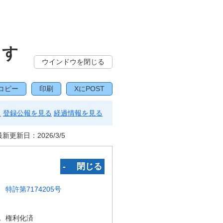
とす
ウインドウを閉じる
コピー
印刷
XにPOST
る
登録公報を見る
経過情報を見る
最新更新日：
2026/3/5
‐ 閉じる
特許第7174205号
況
権利化済