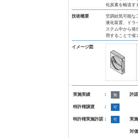
化炭素を輸送す
技術概要
空調給気可能な
液化装置、ドラ
ステム中から発
用することで省
イメージ図
実施実績 ：
許
無
特許権譲渡 ：
可
特許権実施許諾：
実
可
対