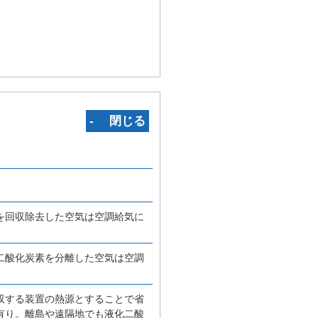
‐ 閉じる
を回収除去した空気は空調給気に
二酸化炭素を分離した空気は空調
収する装置の熱源とすることで省
有り。離島や遠隔地でも液化二酸