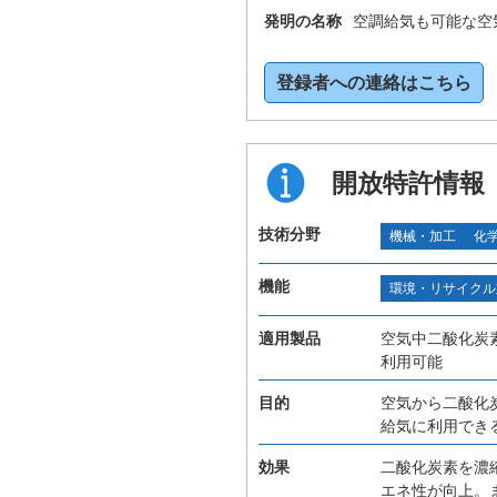
発明の名称
空調給気も可能な空
登録者への連絡はこちら
開放特許情報
技術分野
機械・加工
化
機能
環境・リサイクル
適用製品
空気中二酸化炭
利用可能
目的
空気から二酸化
給気に利用でき
効果
二酸化炭素を濃
エネ性が向上。