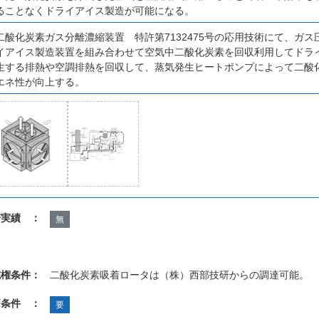
ることなくドライアイス製造が可能になる。
二酸化炭素ガス分離濃縮装置 特許第7132475号の応用技術にて、ガ
イアイス製造装置を組み合わせて空気中二酸化炭素を回収利用してドラ
生する排熱や空調排熱を回収して、蒸気発生ヒートポンプによって二酸
エネ性が向上する。
諾実績 ：
無
施権条件：
二酸化炭素吸着ロータは（株）西部技研からの調達可能。
価条件 ：
要