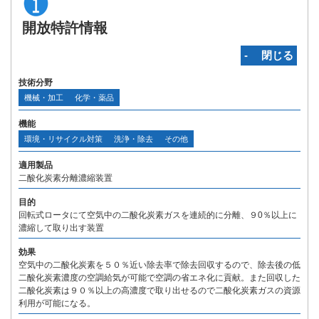
開放特許情報
‐ 閉じる
技術分野
機械・加工
化学・薬品
機能
環境・リサイクル対策
洗浄・除去
その他
適用製品
二酸化炭素分離濃縮装置
目的
回転式ロータにて空気中の二酸化炭素ガスを連続的に分離、９0％以上に
濃縮して取り出す装置
効果
空気中の二酸化炭素を５０％近い除去率で除去回収するので、除去後の低
二酸化炭素濃度の空調給気が可能で空調の省エネ化に貢献。また回収した
二酸化炭素は９０％以上の高濃度で取り出せるので二酸化炭素ガスの資源
利用が可能になる。