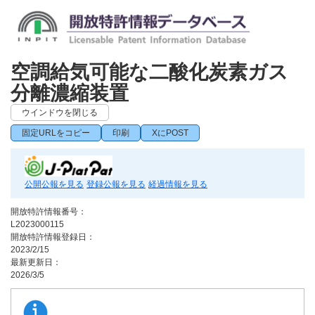
空調給気可能な二酸化炭素ガス
分離濃縮装置
ウインドウを閉じる
固定URLをコピー
印刷
XにPOST
公開公報を見る
登録公報を見る
経過情報を見る
開放特許情報番号：
L2023000115
開放特許情報登録日：
2023/2/15
最新更新日：
2026/3/5