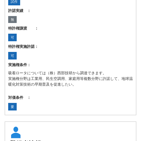
試作
許諾実績 ：
無
特許権譲渡 ：
可
特許権実施許諾：
可
実施権条件：
吸着ロータについては（株）西部技研から調達できます。
実施権分野は工業用、民生空調用、家庭用等複数分野に許諾して、地球温
暖化対策技術の早期普及を促進したい。
対価条件 ：
要