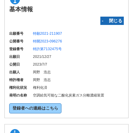
基本情報
‐ 閉じる
出願番号
特願2021-211907
公開番号
特開2023-096276
登録番号
特許第7132475号
出願日
2021/12/27
公開日
2023/7/7
出願人
岡野 浩志
特許権者
岡野 浩志
権利化状況
権利化済
発明の名称
空調給気可能な二酸化炭素ガス分離濃縮装置
登録者への連絡はこちら