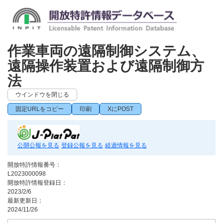
作業車両の遠隔制御システム、
遠隔操作装置および遠隔制御方
法
ウインドウを閉じる
固定URLをコピー
印刷
XにPOST
公開公報を見る
登録公報を見る
経過情報を見る
開放特許情報番号：
L2023000098
開放特許情報登録日：
2023/2/6
最新更新日：
2024/11/26