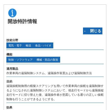
開放特許情報
‐ 閉じる
技術分野
電気・電子
輸送
食品・バイオ
機能
制御・ソフトウェア
機械・部品の製造
適用製品
作業車両の遠隔制御システム、遠隔操作装置および遠隔制御方法
目的
遠隔操舵制御用の模擬ステアリングを用いて作業車両の操舵を遠隔制御す
るようになされた遠隔制御システムにおいて、他走行モードから遠隔操縦
走行モードに切り替えた後、遠隔操作者が意図している通りの正しい操舵
制御を行うことができるようにする。
効果