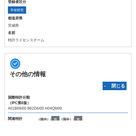
登録者区分
学術研究
都道府県
茨城県
名前
特許ライセンスチーム
その他の情報
‐ 閉じる
国際特許分類
（IPC第8版）
A01B69/00 B62D6/00 H04Q9/00
関連特許
（国内）:
無
（国外）:
無
Copyright © INPIT Rights Reserved