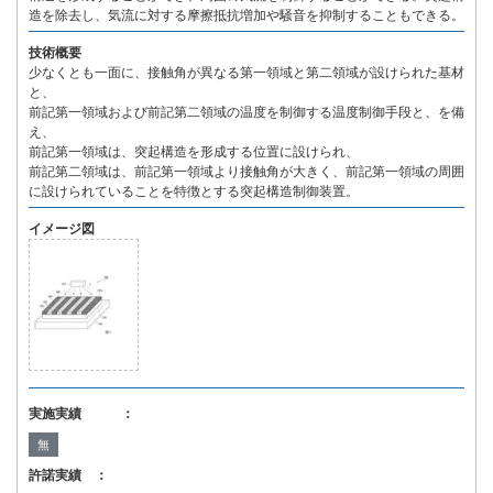
造を除去し、気流に対する摩擦抵抗増加や騒音を抑制することもできる。
技術概要
少なくとも一面に、接触角が異なる第一領域と第二領域が設けられた基材
と、
前記第一領域および前記第二領域の温度を制御する温度制御手段と、を備
え、
前記第一領域は、突起構造を形成する位置に設けられ、
前記第二領域は、前記第一領域より接触角が大きく、前記第一領域の周囲
に設けられていることを特徴とする突起構造制御装置。
イメージ図
実施実績 ：
無
許諾実績 ：