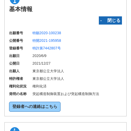
基本情報
‐ 閉じる
出願番号
特願2020-100238
公開番号
特開2021-195958
登録番号
特許第7442807号
出願日
2020/6/9
公開日
2021/12/27
出願人
東京都公立大学法人
特許権者
東京都公立大学法人
権利化状況
権利化済
発明の名称
突起構造制御装置および突起構造制御方法
登録者への連絡はこちら