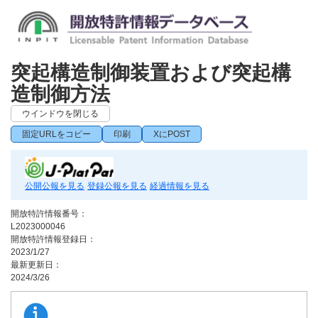
突起構造制御装置および突起構
造制御方法
ウインドウを閉じる
固定URLをコピー
印刷
XにPOST
公開公報を見る
登録公報を見る
経過情報を見る
開放特許情報番号：
L2023000046
開放特許情報登録日：
2023/1/27
最新更新日：
2024/3/26