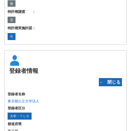
無
特許権譲渡 ：
否
特許権実施許諾：
可
登録者情報
‐ 閉じる
登録者名称
東京都公立大学法人
登録者区分
大学・ＴＬＯ
都道府県