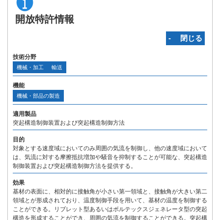
開放特許情報
‐ 閉じる
技術分野
機械・加工
輸送
機能
機械・部品の製造
適用製品
突起構造制御装置および突起構造制御方法
目的
対象とする速度域においてのみ周囲の気流を制御し、他の速度域において
は、気流に対する摩擦抵抗増加や騒音を抑制することが可能な、突起構造
制御装置および突起構造制御方法を提供する。
効果
基材の表面に、相対的に接触角が小さい第一領域と、接触角が大きい第二
領域とが形成されており、温度制御手段を用いて、基材の温度を制御する
ことができる。リブレット型あるいはボルテックスジェネレータ型の突起
構造を形成することができ、周囲の気流を制御することができる。突起構