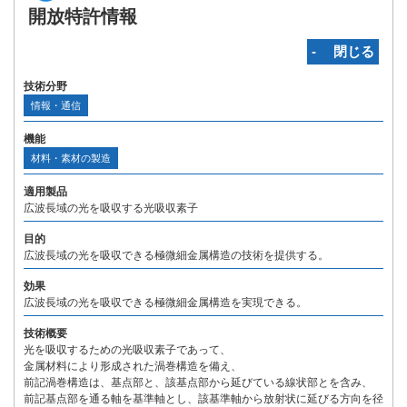
開放特許情報
‐ 閉じる
技術分野
情報・通信
機能
材料・素材の製造
適用製品
広波長域の光を吸収する光吸収素子
目的
広波長域の光を吸収できる極微細金属構造の技術を提供する。
効果
広波長域の光を吸収できる極微細金属構造を実現できる。
技術概要
光を吸収するための光吸収素子であって、
金属材料により形成された渦巻構造を備え、
前記渦巻構造は、基点部と、該基点部から延びている線状部とを含み、
前記基点部を通る軸を基準軸とし、該基準軸から放射状に延びる方向を径