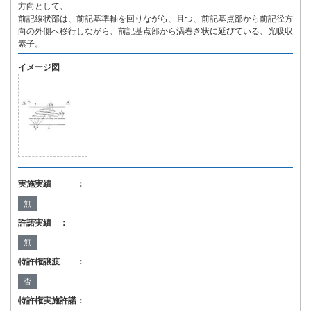
方向として、
前記線状部は、前記基準軸を回りながら、且つ、前記基点部から前記径方
向の外側へ移行しながら、前記基点部から渦巻き状に延びている、光吸収
素子。
イメージ図
実施実績 ：
無
許諾実績 ：
無
特許権譲渡 ：
否
特許権実施許諾：