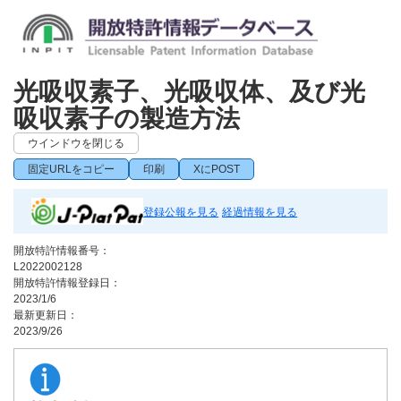
光吸収素子、光吸収体、及び光
吸収素子の製造方法
ウインドウを閉じる
固定URLをコピー
印刷
XにPOST
登録公報を見る
経過情報を見る
開放特許情報番号：
L2022002128
開放特許情報登録日：
2023/1/6
最新更新日：
2023/9/26