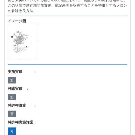
及び果実のついている部分の間の茎において、前記水分の流れを遮断し、
この状態で適宜期間放置後、前記果実を収穫することを特徴とするメロン
の香味改良方法。
イメージ図
実施実績 ：
無
許諾実績 ：
無
特許権譲渡 ：
否
特許権実施許諾：
可