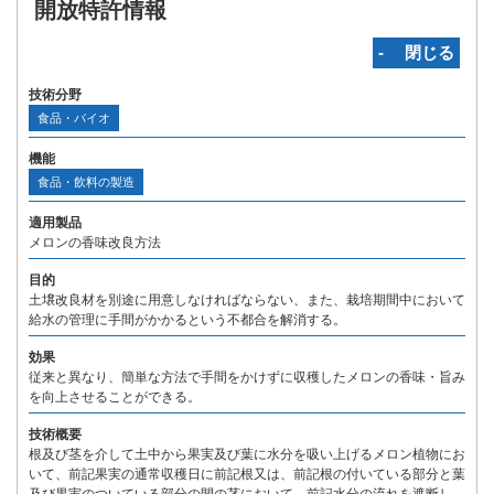
開放特許情報
‐ 閉じる
技術分野
食品・バイオ
機能
食品・飲料の製造
適用製品
メロンの香味改良方法
目的
土壌改良材を別途に用意しなければならない、また、栽培期間中において
給水の管理に手間がかかるという不都合を解消する。
効果
従来と異なり、簡単な方法で手間をかけずに収穫したメロンの香味・旨み
を向上させることができる。
技術概要
根及び茎を介して土中から果実及び葉に水分を吸い上げるメロン植物にお
いて、前記果実の通常収穫日に前記根又は、前記根の付いている部分と葉