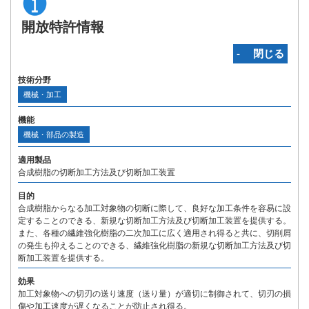
開放特許情報
‐ 閉じる
技術分野
機械・加工
機能
機械・部品の製造
適用製品
合成樹脂の切断加工方法及び切断加工装置
目的
合成樹脂からなる加工対象物の切断に際して、良好な加工条件を容易に設
定することのできる、新規な切断加工方法及び切断加工装置を提供する。
また、各種の繊維強化樹脂の二次加工に広く適用され得ると共に、切削屑
の発生も抑えることのできる、繊維強化樹脂の新規な切断加工方法及び切
断加工装置を提供する。
効果
加工対象物への切刃の送り速度（送り量）が適切に制御されて、切刃の損
傷や加工速度が遅くなることが防止され得る。