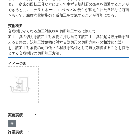
また、従来の回転工具などによって生ずる切削屑の発生を回避することが
できると共に、デラミネーションやケバの発生が抑えられた良好な切断面
をもって、繊維強化樹脂の切断加工を実施することが可能になる。
技術概要
合成樹脂からなる加工対象物を切断加工するに際して、
加工工具の切刃を該加工対象物に押し当てて該加工工具に超音波振動を加
えると共に、該加工対象物に対する該切刃の切断方向への相対的な送り
を、該加工対象物の耐力低下の程度を指標として速度制御することを特徴
とする合成樹脂の切断加工方法。
イメージ図
実施実績 ：
無
許諾実績 ：