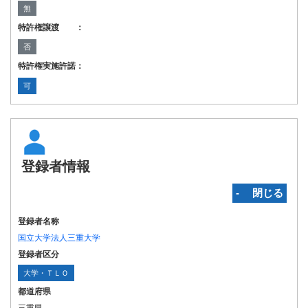
無
特許権譲渡 ：
否
特許権実施許諾：
可
登録者情報
‐ 閉じる
登録者名称
国立大学法人三重大学
登録者区分
大学・ＴＬＯ
都道府県