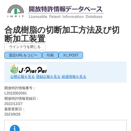
合成樹脂の切断加工方法及び切
断加工装置
ウインドウを閉じる
固定URLをコピー
印刷
XにPOST
公開公報を見る
登録公報を見る
経過情報を見る
開放特許情報番号：
L2022002091
開放特許情報登録日：
2022/12/27
最新更新日：
2023/9/26