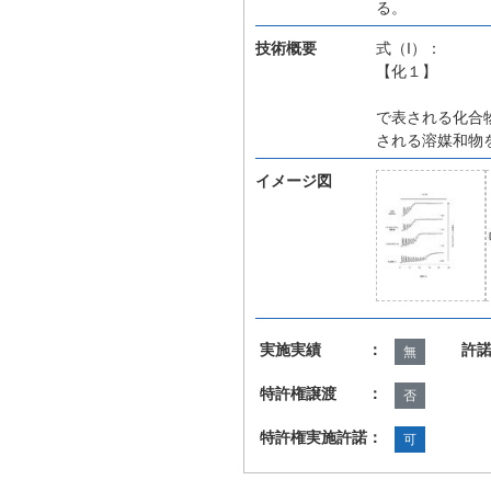
る。
技術概要
式（I）：
【化１】
で表される化合
される溶媒和物
イメージ図
実施実績 ：
許
無
特許権譲渡 ：
否
特許権実施許諾：
可