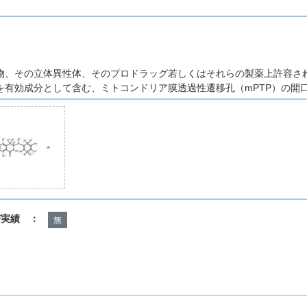
物、その立体異性体、そのプロドラッグ若しくはそれらの製薬上許容さ
を有効成分として含む、ミトコンドリア膜透過性遷移孔（mPTP）の開
諾実績 ：
無