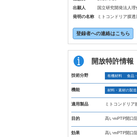
出願人
国立研究開発法人理
発明の名称
ミトコンドリア膜透
登録者への連絡はこちら
開放特許情報
技術分野
有機材料
食品
機能
材料・素材の製造
適用製品
ミトコンドリア
目的
高いmPTP開
効果
高いmPTP開