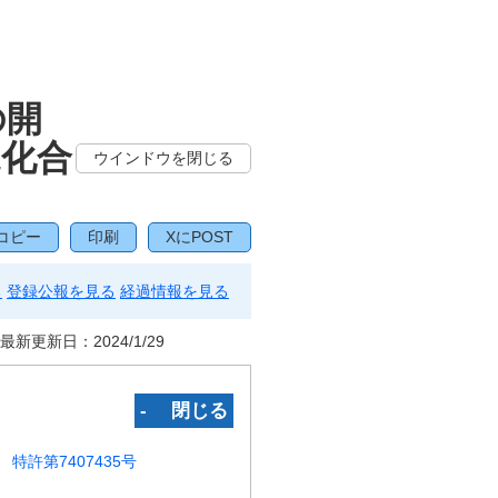
の開
規化合
ウインドウを閉じる
コピー
印刷
XにPOST
る
登録公報を見る
経過情報を見る
最新更新日：
2024/1/29
‐ 閉じる
特許第7407435号