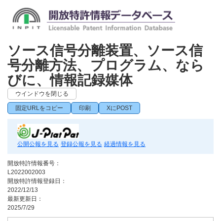
ソース信号分離装置、ソース信
号分離方法、プログラム、なら
びに、情報記録媒体
ウインドウを閉じる
固定URLをコピー
印刷
XにPOST
公開公報を見る
登録公報を見る
経過情報を見る
開放特許情報番号：
L2022002003
開放特許情報登録日：
2022/12/13
最新更新日：
2025/7/29