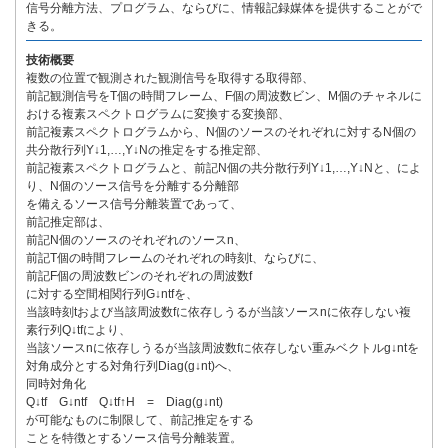
信号分離方法、プログラム、ならびに、情報記録媒体を提供することがで
きる。
技術概要
複数の位置で観測された観測信号を取得する取得部、
前記観測信号をT個の時間フレーム、F個の周波数ビン、M個のチャネルに
おける複素スペクトログラムに変換する変換部、
前記複素スペクトログラムから、N個のソースのそれぞれに対するN個の
共分散行列Y↓1,…,Y↓Nの推定をする推定部、
前記複素スペクトログラムと、前記N個の共分散行列Y↓1,…,Y↓Nと、によ
り、N個のソース信号を分離する分離部
を備えるソース信号分離装置であって、
前記推定部は、
前記N個のソースのそれぞれのソースn、
前記T個の時間フレームのそれぞれの時刻t、ならびに、
前記F個の周波数ビンのそれぞれの周波数f
に対する空間相関行列G↓ntfを、
当該時刻tおよび当該周波数fに依存しうるが当該ソースnに依存しない複
素行列Q↓tfにより、
当該ソースnに依存しうるが当該周波数fに依存しない重みベクトルg↓ntを
対角成分とする対角行列Diag(g↓nt)へ、
同時対角化
Q↓tf G↓ntf Q↓tf↑H = Diag(g↓nt)
が可能なものに制限して、前記推定をする
ことを特徴とするソース信号分離装置。