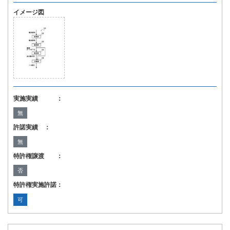
イメージ図
実施実績 ：
無
許諾実績 ：
無
特許権譲渡 ：
否
特許権実施許諾：
可