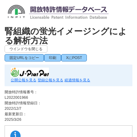
腎組織の蛍光イメージングによ
る解析方法
ウインドウを閉じる
固定URLをコピー
印刷
XにPOST
公開公報を見る
登録公報を見る
経過情報を見る
開放特許情報番号：
L2022001966
開放特許情報登録日：
2022/12/7
最新更新日：
2025/3/26