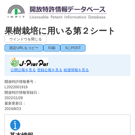
果樹栽培に用いる第２シート
ウインドウを閉じる
固定URLをコピー
印刷
XにPOST
公開公報を見る
登録公報を見る
経過情報を見る
開放特許情報番号：
L2022001916
開放特許情報登録日：
2022/11/28
最新更新日：
2024/8/23