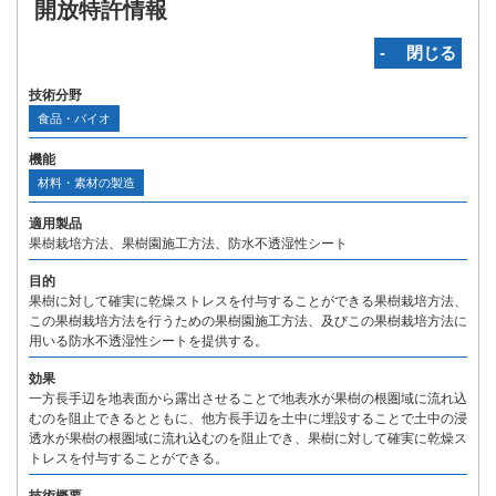
開放特許情報
‐ 閉じる
技術分野
食品・バイオ
機能
材料・素材の製造
適用製品
果樹栽培方法、果樹園施工方法、防水不透湿性シート
目的
果樹に対して確実に乾燥ストレスを付与することができる果樹栽培方法、
この果樹栽培方法を行うための果樹園施工方法、及びこの果樹栽培方法に
用いる防水不透湿性シートを提供する。
効果
一方長手辺を地表面から露出させることで地表水が果樹の根圏域に流れ込
むのを阻止できるとともに、他方長手辺を土中に埋設することで土中の浸
透水が果樹の根圏域に流れ込むのを阻止でき、果樹に対して確実に乾燥ス
トレスを付与することができる。