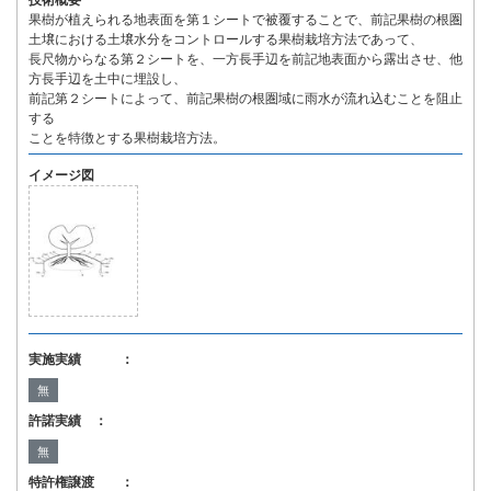
技術概要
果樹が植えられる地表面を第１シートで被覆することで、前記果樹の根圏
土壌における土壌水分をコントロールする果樹栽培方法であって、
長尺物からなる第２シートを、一方長手辺を前記地表面から露出させ、他
方長手辺を土中に埋設し、
前記第２シートによって、前記果樹の根圏域に雨水が流れ込むことを阻止
する
ことを特徴とする果樹栽培方法。
イメージ図
実施実績 ：
無
許諾実績 ：
無
特許権譲渡 ：