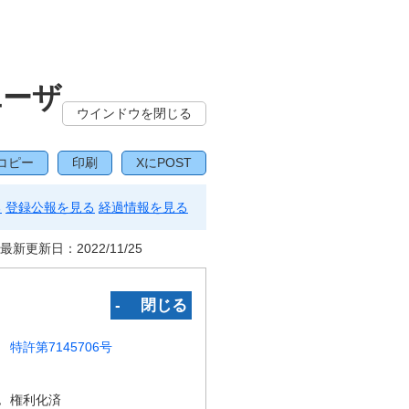
ユーザ
ウインドウを閉じる
コピー
印刷
XにPOST
る
登録公報を見る
経過情報を見る
最新更新日：
2022/11/25
‐ 閉じる
特許第7145706号
況
権利化済