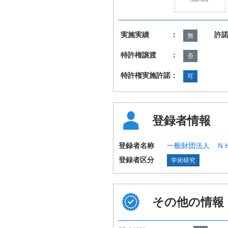
実施実績 ：
許
無
特許権譲渡 ：
否
特許権実施許諾：
可
登録者情報
登録者名称
一般財団法人 Ｎ
登録者区分
学術研究
その他の情報
国際特許分類
G06F16/00 H04