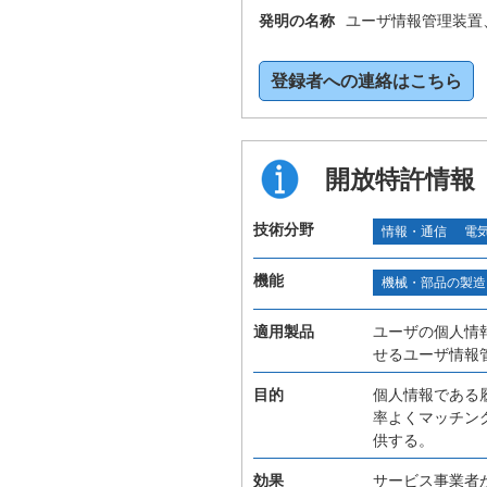
発明の名称
ユーザ情報管理装置
登録者への連絡はこちら
開放特許情報
技術分野
情報・通信
電
機能
機械・部品の製造
適用製品
ユーザの個人情
せるユーザ情報
目的
個人情報である
率よくマッチン
供する。
効果
サービス事業者