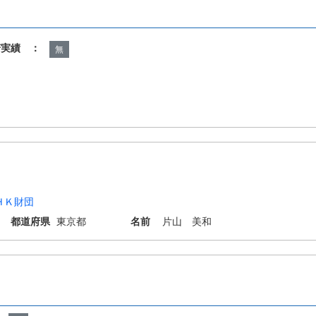
諾実績 ：
無
ＨＫ財団
都道府県
東京都
名前
片山 美和
L9/30