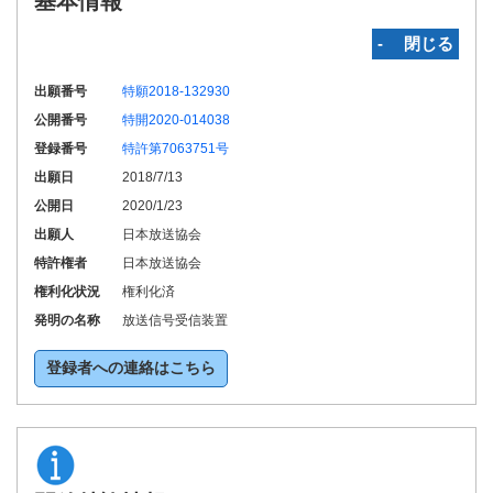
基本情報
‐ 閉じる
出願番号
特願2018-132930
公開番号
特開2020-014038
登録番号
特許第7063751号
出願日
2018/7/13
公開日
2020/1/23
出願人
日本放送協会
特許権者
日本放送協会
権利化状況
権利化済
発明の名称
放送信号受信装置
登録者への連絡はこちら