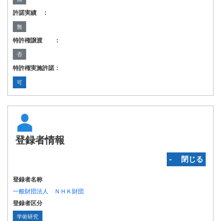
許諾実績 ：
無
特許権譲渡 ：
否
特許権実施許諾：
可
登録者情報
‐ 閉じる
登録者名称
一般財団法人 ＮＨＫ財団
登録者区分
学術研究