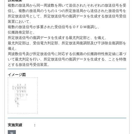
技術概要
複数の放送局から同一周波数を用いて送信されたそれぞれの放送信号を受
信し、複数の放送局のうちの１つの所定放送局から送信された放送信号を
所定放送信号として、所定放送信号の復調データを生成する放送信号受信
装置において、
複数の放送信号が多重された受信信号をＯＦＤＭ復調し、
伝搬路推定部と、
所定放送信号の復調データを生成する最尤判定部と、を備え、
最尤判定部は、受信電力判定部、所定放送局復調部及び干渉除去復調部を
備え、
周波数信号及び所定放送信号に対応する伝搬路の伝搬路特性推定値に基づ
いて最尤判定を行い、所定放送信号の復調データを生成する、ことを特徴
とする放送信号受信装置。
イメージ図
実施実績 ：
無