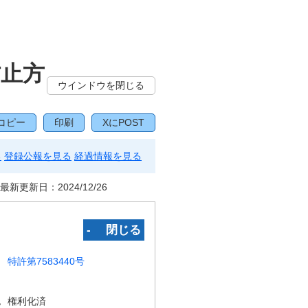
防止方
ウインドウを閉じる
コピー
印刷
XにPOST
る
登録公報を見る
経過情報を見る
最新更新日：
2024/12/26
‐ 閉じる
特許第7583440号
況
権利化済