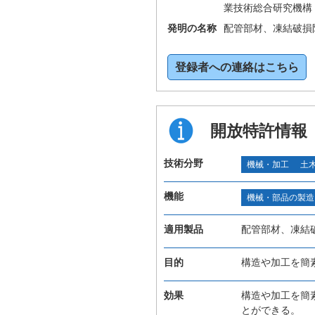
業技術総合研究機構
発明の名称
配管部材、凍結破損
登録者への連絡はこちら
開放特許情報
技術分野
機械・加工
土
機能
機械・部品の製造
適用製品
配管部材、凍結
目的
構造や加工を簡
効果
構造や加工を簡
とができる。