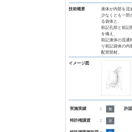
技術概要
液体が内部を流
少なくとも一部
る袋体と、
前記孔部と前記
を備え、
前記液体の流通
り前記袋体の内
配管部材。
イメージ図
実施実績 ：
許
無
特許権譲渡 ：
否
特許権実施許諾：