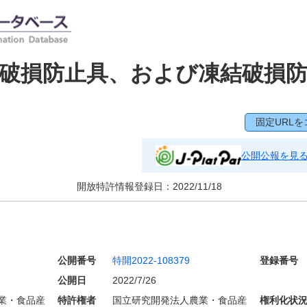
破損防止具、および凍結破損
固定URLを
公開公報を見
開放特許情報登録日：
2022/11/18
公開番号
特開2022-108379
登録番号
公開日
2022/7/26
業・食品産
特許権者
国立研究開発法人農業・食品産
権利化状