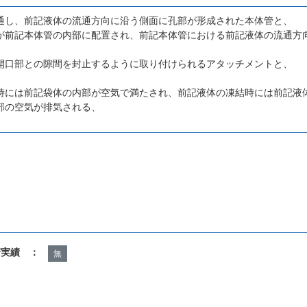
通し、前記液体の流通方向に沿う側面に孔部が形成された本体管と、
が前記本体管の内部に配置され、前記本体管における前記液体の流通方
開口部との隙間を封止するように取り付けられるアタッチメントと、
時には前記袋体の内部が空気で満たされ、前記液体の凍結時には前記液
部の空気が排気される、
諾実績 ：
無